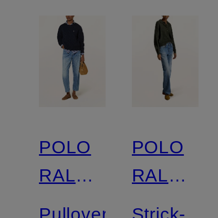
POLO
POLO
RALPH
RALPH
LAUREN
LAUREN
Pullover
Strick-