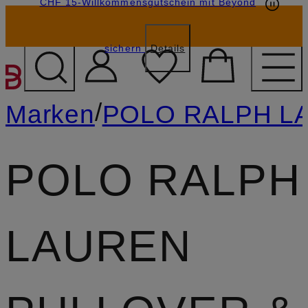
CHF 15-Willkommensgutschein mit Beyond
sichern
Details
ZUM HAUPTINHALT ÜBE
/
Marken
POLO RALPH L
POLO RALPH
LAUREN