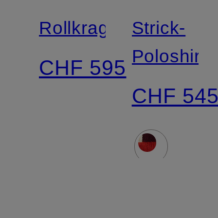
LAUREN
LAUREN
Rollkragenpullover
Strick-
Poloshirt
CHF 595
CHF 54