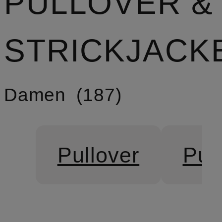
PULLOVER &
STRICKJACK
Damen
187
Pullover
Pul