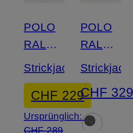
POLO
POLO
RALPH
RALPH
LAUREN
LAUREN
Strickjacke
Strickjack
CHF 32
CHF 229
Ursprünglich:
CHF 289