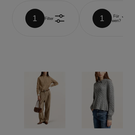
1
1
Für
Filter
wen?