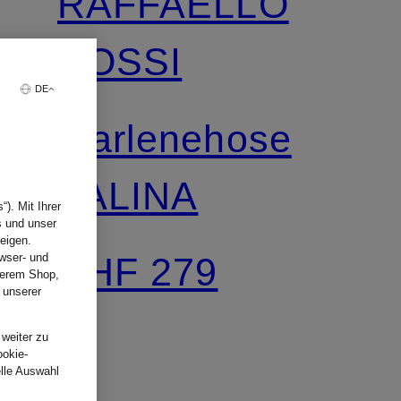
RAFFAELLO
ROSSI
DE
Marlenehose
PALINA
). Mit Ihrer
s und unser
eigen.
CHF 279
wser- und
nserem Shop,
 unserer
.
 weiter zu
ookie-
elle Auswahl