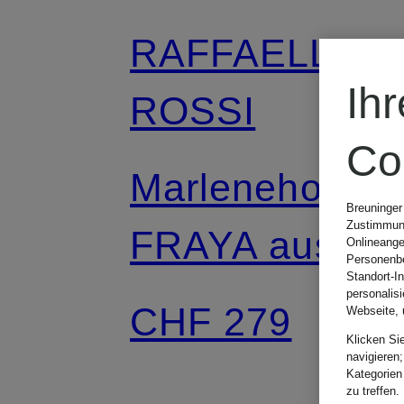
RAFFAELLO
Ih
ROSSI
Co
Marlenehose
Breuninger
Zustimmung
FRAYA aus
Onlineange
Personenbe
Standort-I
Flanell
personalis
CHF 279
Webseite, 
Klicken Si
navigieren;
Kategorien
zu treffen.