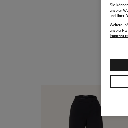
Sie können
unserer We
und Ihrer 
Weitere In
unsere Par
Impressu