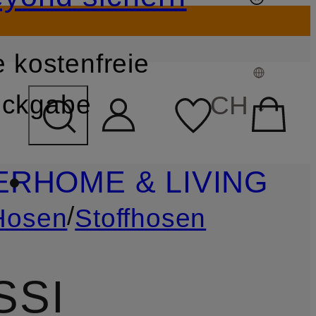
 kostenfreie
FELD ÜBERSPRINGEN
ckgabe
CH
ER
HOME & LIVING
/
Hosen
Stoffhosen
SSI