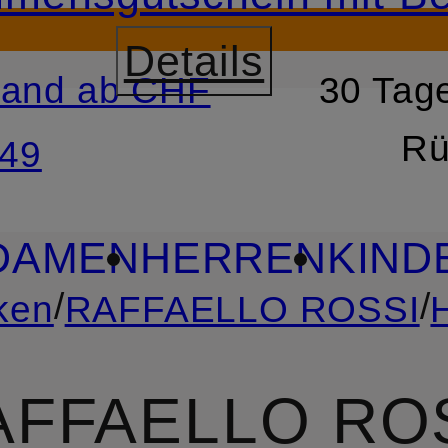
Details
sand ab CHF
30 Tage
RSPRINGEN
ZUM SUCH
Rü
49
DAMEN
HERREN
KIND
/
/
ken
RAFFAELLO ROSSI
AFFAELLO RO