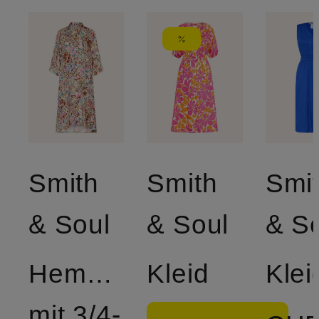
Smith
Smith
Smi
& Soul
& Soul
& S
Hemdblusenkleid
Kleid
Klei
mit 3/4-