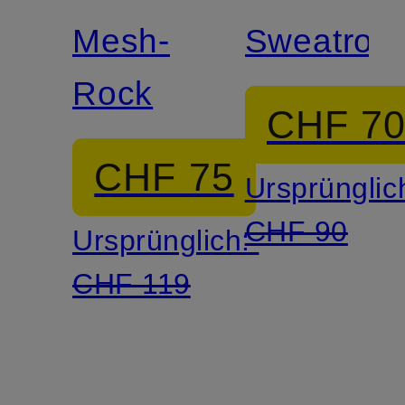
Mesh-
Sweatroc
Rock
CHF 7
CHF 75
Ursprünglic
CHF 90
Ursprünglich:
CHF 119