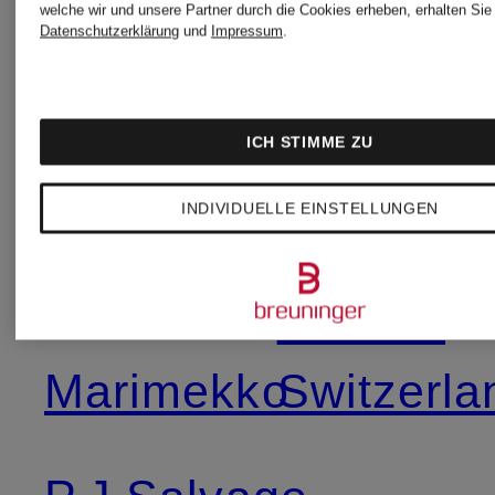
welche wir und unsere Partner durch die Cookies erheben, erhalten Sie 
Datenschutzerklärung
und
Impressum
.
Emily
Tonno
van
&
ICH STIMME ZU
den
Panna
INDIVIDUELLE EINSTELLUNGEN
Bergh
Weseta
Marimekko
Switzerla