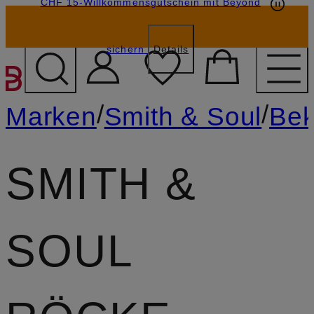
CHF 15-Willkommensgutschein mit Beyond
sichern
Details
ZUM HAUPTINHALT ÜBE
/
/
Marken
Smith & Soul
Bek
SMITH &
SOUL