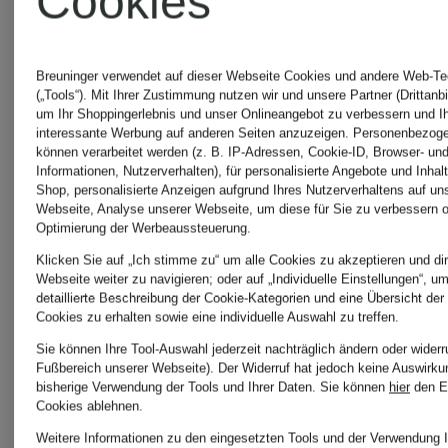
Cookies
& Soul
Sale
Breuninger verwendet auf dieser Webseite Cookies und andere Web-Te
(„Tools“). Mit Ihrer Zustimmung nutzen wir und unsere Partner (Drittanbi
um Ihr Shoppingerlebnis und unser Onlineangebot zu verbessern und I
interessante Werbung auf anderen Seiten anzuzeigen. Personenbezog
können verarbeitet werden (z. B. IP-Adressen, Cookie-ID, Browser- und
Informationen, Nutzerverhalten), für personalisierte Angebote und Inhal
Shop, personalisierte Anzeigen aufgrund Ihres Nutzerverhaltens auf un
Webseite, Analyse unserer Webseite, um diese für Sie zu verbessern o
Optimierung der Werbeaussteuerung.
Klicken Sie auf „Ich stimme zu“ um alle Cookies zu akzeptieren und dir
Weitere Marken
Webseite weiter zu navigieren; oder auf „Individuelle Einstellungen“, u
detaillierte Beschreibung der Cookie-Kategorien und eine Übersicht der
Cookies zu erhalten sowie eine individuelle Auswahl zu treffen.
Sie können Ihre Tool-Auswahl jederzeit nachträglich ändern oder widerr
Fußbereich unserer Webseite). Der Widerruf hat jedoch keine Auswirku
bisherige Verwendung der Tools und Ihrer Daten.
Sie können
hier
den E
AMIRI
Sly 010
Cookies ablehnen.
Weitere Informationen zu den eingesetzten Tools und der Verwendung I