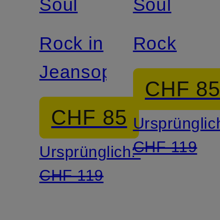
Soul
Soul
Rock in
Rock
Jeansoptik
CHF 8
CHF 85
Ursprünglic
CHF 119
Ursprünglich:
CHF 119