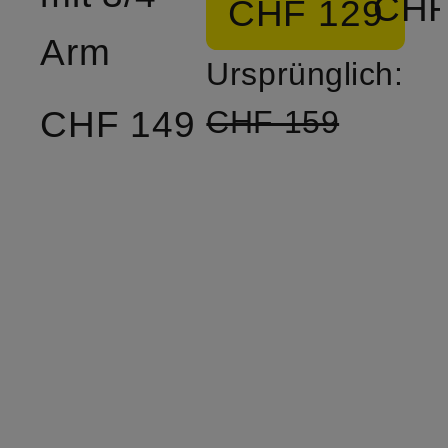
CHF
CHF 129
Arm
Ursprünglich:
CHF 149
CHF 159