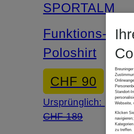
SPORTALM
Funktions-
Ih
Poloshirt
Co
Breuninger
Zustimmung
CHF 90
Onlineange
Personenbe
Standort-I
personalis
Ursprünglich:
Webseite, 
Klicken Si
CHF 189
navigieren;
Kategorien
zu treffen.