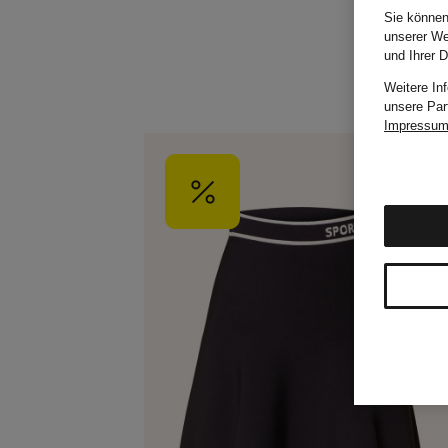
Sie können
unserer We
und Ihrer 
Weitere In
unsere Par
Impressu