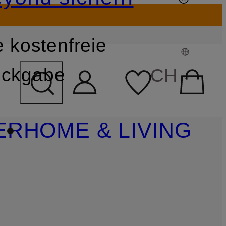
 kostenfreie
FELD ÜBERSPRINGEN
ckgabe
CH
ER
HOME & LIVING