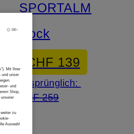
SPORTALM
Rock
DE
CHF 139
). Mit Ihrer
s und unser
Ursprünglich:
eigen.
wser- und
nserem Shop,
CHF 259
 unserer
.
 weiter zu
ookie-
elle Auswahl