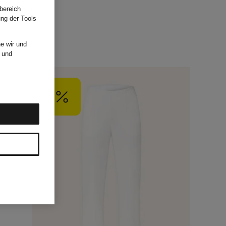
bereich
ung der Tools
e wir und
und