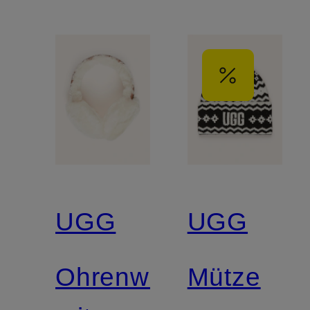
UGG
UGG
Ohrenwärmer
Mütze