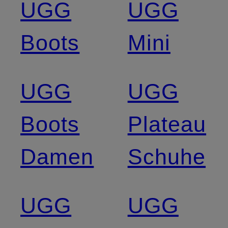
UGG
UGG
Boots
Mini
UGG
UGG
Boots
Plateau
Damen
Schuhe
UGG
UGG