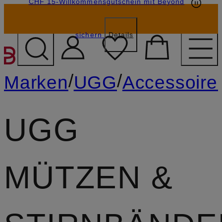
CHF 15-Willkommensgutschein mit Beyond
sichern
Details
ZUM HAUPTINHALT ÜBE
/
/
Marken
UGG
Accessoire
UGG
MÜTZEN &