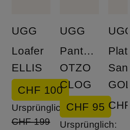
UGG
UGG
UG
Loafer
Pantoletten
Plat
ELLIS
OTZO
San
CLOG
CHF 100
CHF
CHF 95
Ursprünglich:
CHF 199
Ursprünglich: