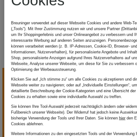
Cookies
DEN
Breuninger verwendet auf dieser Webseite Cookies und andere Web-Te
BERGH
(„Tools“). Mit Ihrer Zustimmung nutzen wir und unsere Partner (Drittanbi
um Ihr Shoppingerlebnis und unser Onlineangebot zu verbessern und I
interessante Werbung auf anderen Seiten anzuzeigen. Personenbezog
können verarbeitet werden (z. B. IP-Adressen, Cookie-ID, Browser- und
Informationen, Nutzerverhalten), für personalisierte Angebote und Inhal
Shop, personalisierte Anzeigen aufgrund Ihres Nutzerverhaltens auf un
Webseite, Analyse unserer Webseite, um diese für Sie zu verbessern o
Optimierung der Werbeaussteuerung.
Klicken Sie auf „Ich stimme zu“ um alle Cookies zu akzeptieren und dir
Webseite weiter zu navigieren; oder auf „Individuelle Einstellungen“, u
detaillierte Beschreibung der Cookie-Kategorien und eine Übersicht der
Cookies zu erhalten sowie eine individuelle Auswahl zu treffen.
Sie können Ihre Tool-Auswahl jederzeit nachträglich ändern oder widerr
Fußbereich unserer Webseite). Der Widerruf hat jedoch keine Auswirku
UNSERE
bisherige Verwendung der Tools und Ihrer Daten.
Sie können
hier
den E
Cookies ablehnen.
Weitere Informationen zu den eingesetzten Tools und der Verwendung I