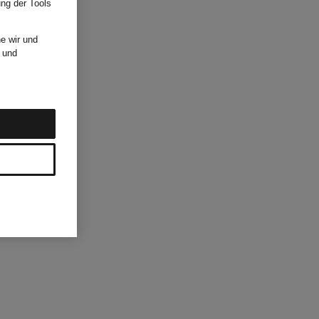
ung der Tools
e wir und
und