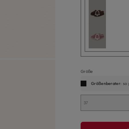
Größe
Größenberater
: so
37