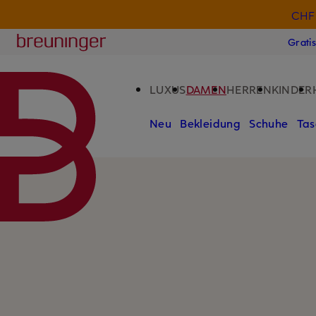
CHF 
ZUM HAUPTINHALT ÜBERSPRINGEN
ZUM SUCHFELD ÜBERSPRINGE
Breuninger
Grati
LUXUS
DAMEN
HERREN
KINDER
Neu
Bekleidung
Schuhe
Tas