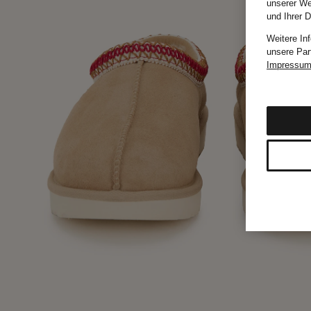
unserer We
und Ihrer 
Weitere In
unsere Par
Impressu