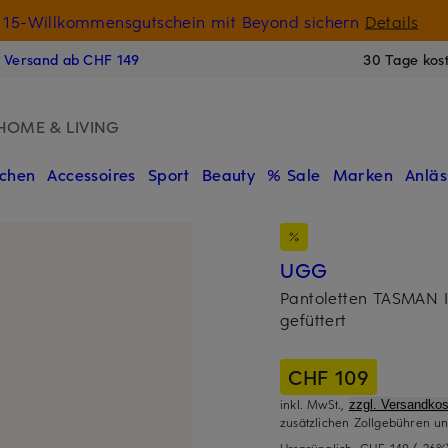
15-Willkommensgutschein mit Beyond sichern
Details
N
s Versand ab CHF 149
30 Tage kos
HOME & LIVING
chen
Accessoires
Sport
Beauty
% Sale
Marken
Anläs
UGG
Pantoletten TASMAN I
gefüttert
CHF 109
inkl. MwSt.,
zzgl. Versandkos
zusätzlichen Zollgebühren un
Ursprünglich:
CHF 149
(-26%