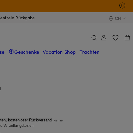
tenfreie Rückgabe
CH
se
Geschenke
Vacation Shop
Trachten
I
, keine
ten, kostenloser Rückversand
d Verzollungskosten
)