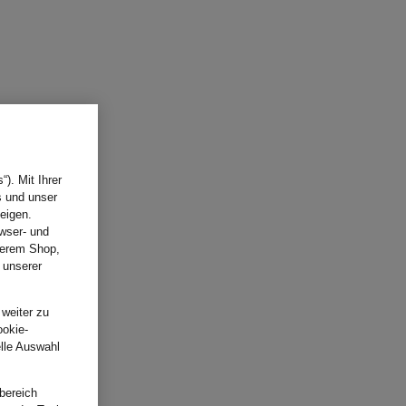
). Mit Ihrer
s und unser
eigen.
wser- und
nserem Shop,
 unserer
.
 weiter zu
ookie-
elle Auswahl
bereich