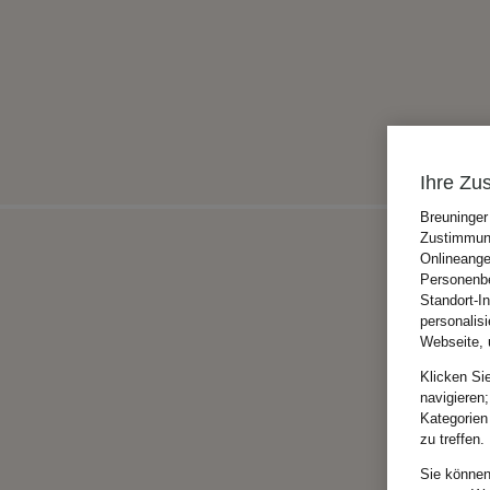
Ihre Zu
Breuninger
Zustimmung
Onlineange
Personenbe
Standort-I
personalis
Webseite, 
Klicken Si
navigieren;
Kategorien
zu treffen.
Sie können