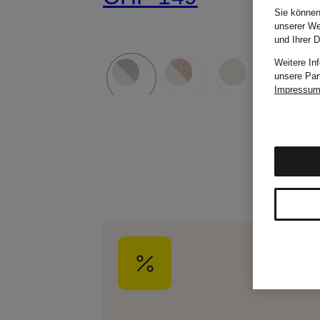
Sie können
unserer We
und Ihrer 
Weitere In
unsere Par
Impressu