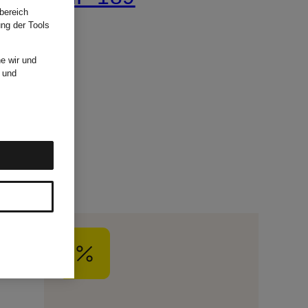
bereich
ung der Tools
e wir und
und