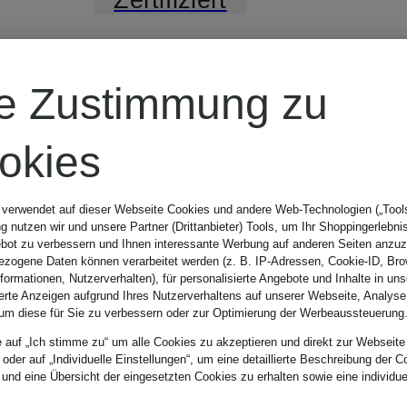
VEJA
re Zustimmung zu
Sneaker RIO
okies
BRANCO II
 verwendet auf dieser Webseite Cookies und andere Web-Technologien („Tools“
 nutzen wir und unsere Partner (Drittanbieter) Tools, um Ihr Shoppingerlebni
bot zu verbessern und Ihnen interessante Werbung auf anderen Seiten anzuz
LITE
zogene Daten können verarbeitet werden (z. B. IP-Adressen, Cookie-ID, Bro
nformationen, Nutzerverhalten), für personalisierte Angebote und Inhalte in u
CHF 85
ierte Anzeigen aufgrund Ihres Nutzerverhaltens auf unserer Webseite, Analyse
um diese für Sie zu verbessern oder zur Optimierung der Werbeaussteuerung
e auf „Ich stimme zu“ um alle Cookies zu akzeptieren und direkt zur Webseite
Ursprünglich:
 oder auf „Individuelle Einstellungen“, um eine detaillierte Beschreibung der C
 und eine Übersicht der eingesetzten Cookies zu erhalten sowie eine individu
CHF 159