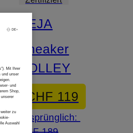
VEJA
DE
Sneaker
VOLLEY
). Mit Ihrer
s und unser
eigen.
wser- und
nserem Shop,
CHF 119
 unserer
.
 weiter zu
Ursprünglich:
ookie-
elle Auswahl
CHF 189