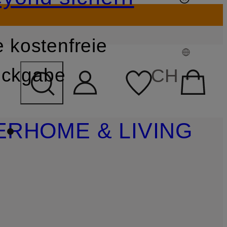
 kostenfreie
FELD ÜBERSPRINGEN
ckgabe
CH
ER
HOME & LIVING