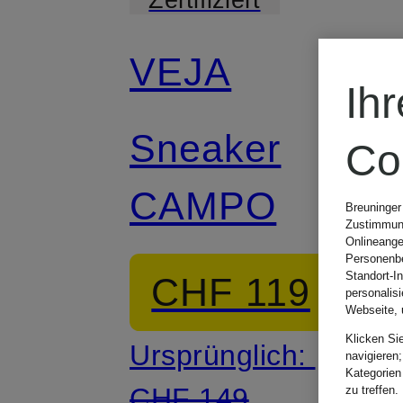
VEJA
Ih
Sneaker
Co
CAMPO
Breuninger
Zustimmung
Onlineange
Personenbe
Standort-I
CHF 119
personalis
Webseite, 
Klicken Si
Ursprünglich:
navigieren;
Kategorien
CHF 149
zu treffen.