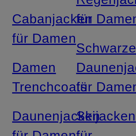
Cabanjacken
für Dame
für Damen
Schwarz
Damen
Daunenja
Trenchcoats
für Dame
Daunenjacken
Skijacken
für Damen
für