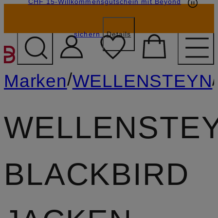
CHF 15-Willkommensgutschein mit Beyond
sichern
Details
ZUM HAUPTINHALT ÜBE
/
/
Marken
WELLENSTEYN
WELLENSTE
BLACKBIRD