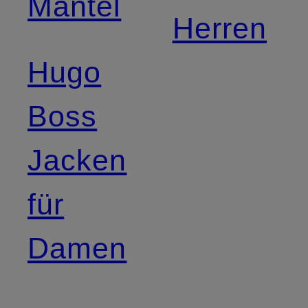
Mäntel
Herren
Hugo
Boss
Jacken
für
Damen