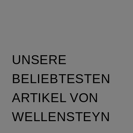
Isolierung
und
abnehmbarer
UNSERE
Kapuze
BELIEBTESTEN
ARTIKEL VON
WELLENSTEYN