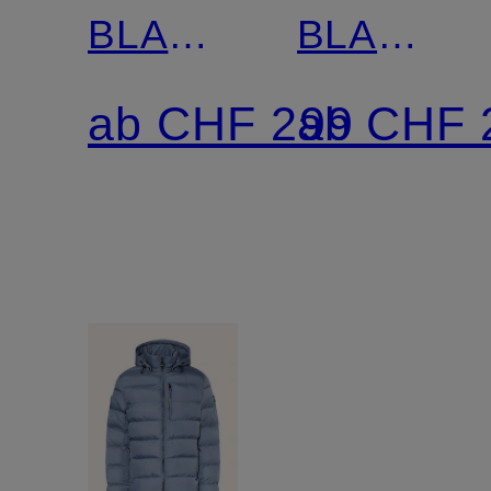
BLACKBIRD
BLACKBI
MEN
mit
ab CHF 299
ab CHF 
mit
DUPONT
DUPONT™
SORONA
SORONA®-
Isolierung
Isolierung