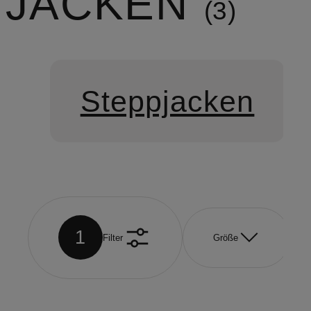
JACKEN
3
Steppjacken
1
Filter
Größe