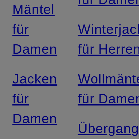
Mäntel
für
Winterja
Damen
für Herre
Jacken
Wollmänt
für
für Dame
Damen
Übergang