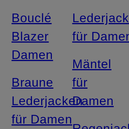
Bouclé
Lederjac
Blazer
für Dame
Damen
Mäntel
Braune
für
Lederjacken
Damen
für Damen
Regenjac