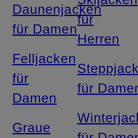
Daunenjacken
für
für Damen
Herren
Felljacken
Steppjac
für
für Dame
Damen
Winterja
Graue
für Dame