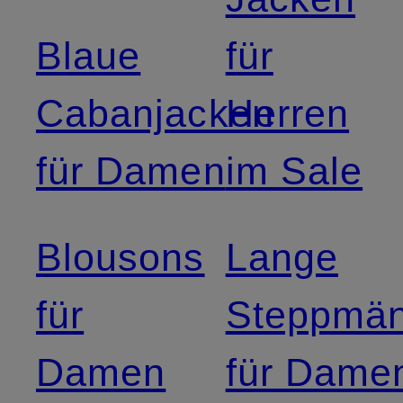
Blaue
für
Cabanjacken
Herren
für Damen
im Sale
Blousons
Lange
für
Steppmän
Damen
für Dame