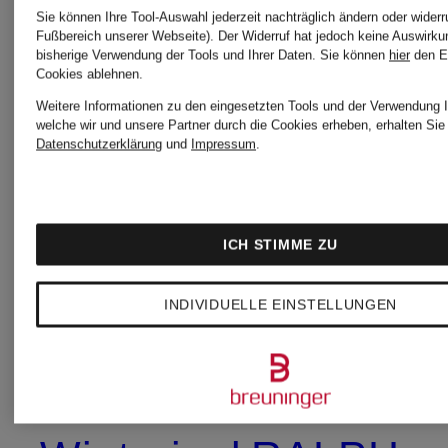
Jacken
Herren
Sie können Ihre Tool-Auswahl jederzeit nachträglich ändern oder widerr
Fußbereich unserer Webseite). Der Widerruf hat jedoch keine Auswirku
bisherige Verwendung der Tools und Ihrer Daten.
Sie können
hier
den E
Cookies ablehnen.
C.P.
POLO
Weitere Informationen zu den eingesetzten Tools und der Verwendung I
welche wir und unsere Partner durch die Cookies erheben, erhalten Sie 
Datenschutzerklärung
und
Impressum
.
COMPANY
RALPH
Jacken
LAUREN
ICH STIMME ZU
Jacken
INDIVIDUELLE EINSTELLUNGEN
Canada
Goose
POLO