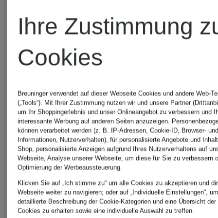
Herren
Jacken
Ihre Zustimmung z
BOGNER
MONCLE
Cookies
Jacken
Jacken fü
Breuninger verwendet auf dieser Webseite Cookies und andere Web-Te
(„Tools“). Mit Ihrer Zustimmung nutzen wir und unsere Partner (Drittanbi
für
Herren
um Ihr Shoppingerlebnis und unser Onlineangebot zu verbessern und I
interessante Werbung auf anderen Seiten anzuzeigen. Personenbezog
können verarbeitet werden (z. B. IP-Adressen, Cookie-ID, Browser- und
Damen
Informationen, Nutzerverhalten), für personalisierte Angebote und Inhal
Shop, personalisierte Anzeigen aufgrund Ihres Nutzerverhaltens auf un
PARAJU
Webseite, Analyse unserer Webseite, um diese für Sie zu verbessern o
Optimierung der Werbeaussteuerung.
Klicken Sie auf „Ich stimme zu“ um alle Cookies zu akzeptieren und dir
BURBERRY
Jacken fü
Webseite weiter zu navigieren; oder auf „Individuelle Einstellungen“, u
detaillierte Beschreibung der Cookie-Kategorien und eine Übersicht der
Cookies zu erhalten sowie eine individuelle Auswahl zu treffen.