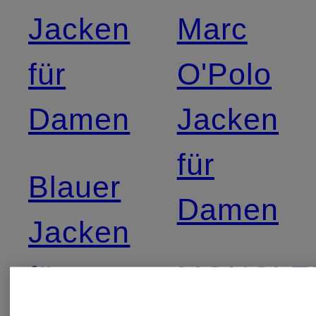
Jacken
Marc
für
O'Polo
Damen
Jacken
für
Blauer
Damen
Jacken
für
MONCLE