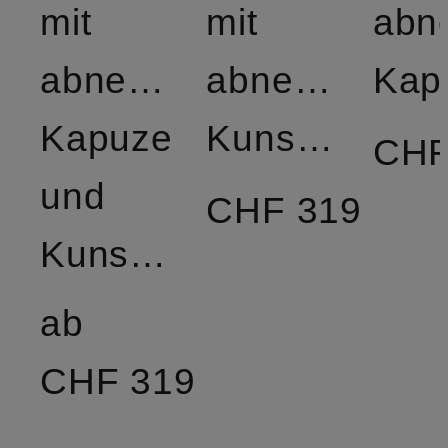
mit
mit
abn
abnehmbarer
abnehmbare
Kap
Kapuze
Kunstfell
CHF
und
CHF 319
Kunstfellbesatz
ab
CHF 319