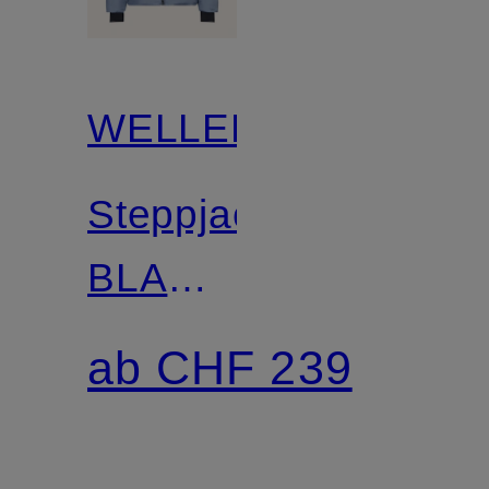
WELLENSTEYN
Steppjacke
BLACKBIRD
mit
ab CHF 239
DUPONT™
SORONA®-