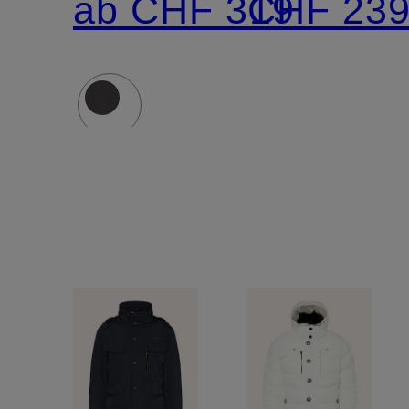
ab CHF 319
CHF 23
abnehmbarer
AURA-
Kapuze
Isolierung
und
Kunstfellbesatz