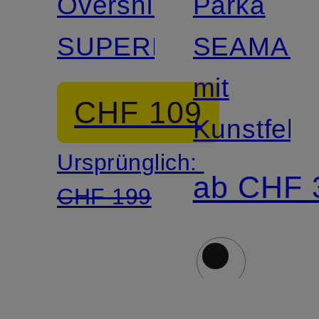
Overshirt
Parka
SUPERLIGHT
SEAMAS
mit
CHF 109
Kunstfellb
Ursprünglich:
ab CHF 
CHF 199