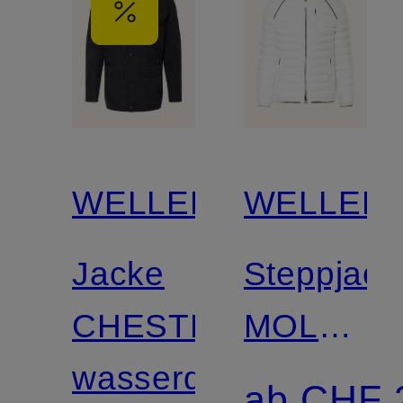
WELLENSTEYN
WELLEN
Jacke
Steppjack
CHESTER
MOLM
wasserdicht,
mit
ab CHF 