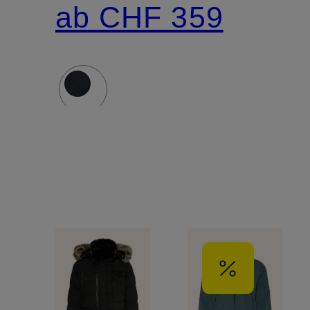
und
Kapuze
ab CHF 359
winddichtem
und
Material
Kunstfell