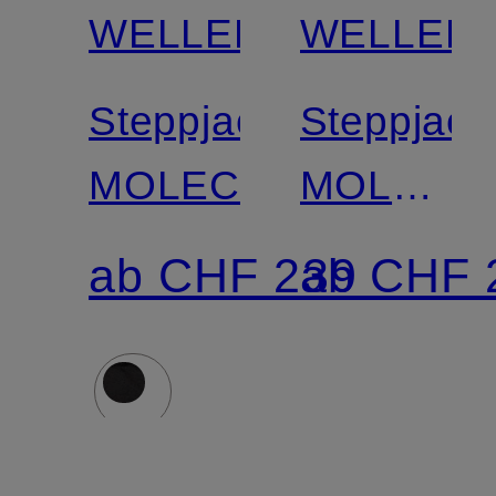
WELLENSTEYN
WELLEN
Steppjacke
Steppjack
MOLECULE
MOLMS
mit
ab CHF 239
ab CHF 
SORONA
AURA-
Isolierung