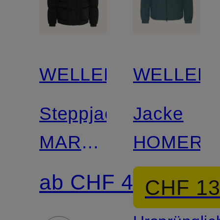
WELLENSTEYN
WELLEN
Steppjacke
Jacke
MARVELLOUS
HOMERU
mit
ab CHF 479
CHF 1
Kunstpelz