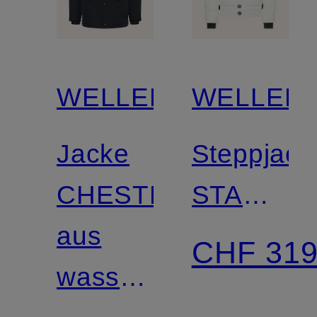
WELLENSTEYN
WELLEN
Jacke
Steppjack
CHESTER
STARST
aus
mit
CHF 31
wasser-
abnehmba