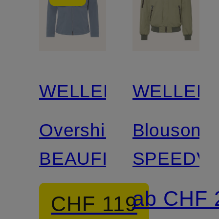
WELLENSTEYN
WELLEN
Overshirt
Blouson
BEAUFIELD
SPEEDV
ab CHF 
CHF 119