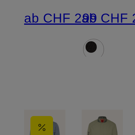
MEN
ab CHF 299
ab CHF 
mit
DUPONT™
SORONA®-
Isolierung