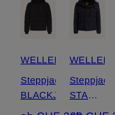
WELLENSTEYN
WELLEN
Steppjacke
Steppjack
BLACKJACK
STARST
mit