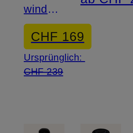
windabweisend
SORONA
und
Isolierung
CHF 169
atmungsaktiv
Ursprünglich:
CHF 239