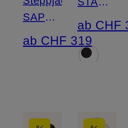
Steppjacke
STARST
SAPHIRE
mit
ab CHF 
mit
abnehmba
ab CHF 319
Kunstfell
Kapuze
und
Kunstfellb