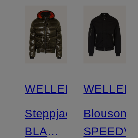
WELLENSTEYN
WELLEN
Steppjacke
Blouson
BLACKBIRD
SPEEDV