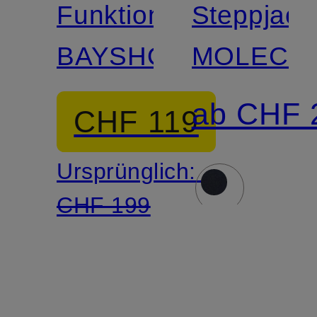
Funktionsjacke
Steppjack
BAYSHORE
MOLECU
ab CHF 
CHF 119
Ursprünglich:
CHF 199