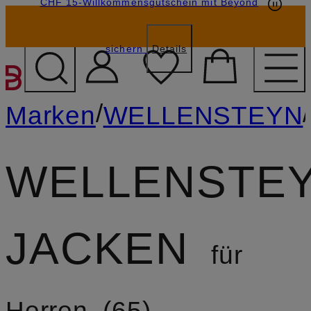
CHF 15-Willkommensgutschein mit Beyond
sichern
Details
ZUM HAUPTINHALT ÜBE
/
/
Marken
WELLENSTEYN
WELLENSTE
JACKEN
für
Herren
65