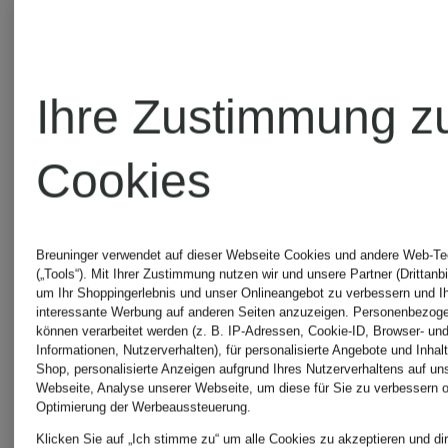
Ihre Zustimmung z
Cookies
WELLENSTEYN
WELLEN
Breuninger verwendet auf dieser Webseite Cookies und andere Web-Te
Steppjacke
Steppjack
(„Tools“). Mit Ihrer Zustimmung nutzen wir und unsere Partner (Drittanbi
um Ihr Shoppingerlebnis und unser Onlineangebot zu verbessern und I
interessante Werbung auf anderen Seiten anzuzeigen. Personenbezog
mit
NETWOR
können verarbeitet werden (z. B. IP-Adressen, Cookie-ID, Browser- und
Informationen, Nutzerverhalten), für personalisierte Angebote und Inhal
Shop, personalisierte Anzeigen aufgrund Ihres Nutzerverhaltens auf un
abnehmbarer
mit
Webseite, Analyse unserer Webseite, um diese für Sie zu verbessern o
Optimierung der Werbeaussteuerung.
ab CHF 239
ab CHF 
Klicken Sie auf „Ich stimme zu“ um alle Cookies zu akzeptieren und dir