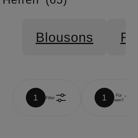
Blousons
Fi
1
1
Für
Filter
wen?