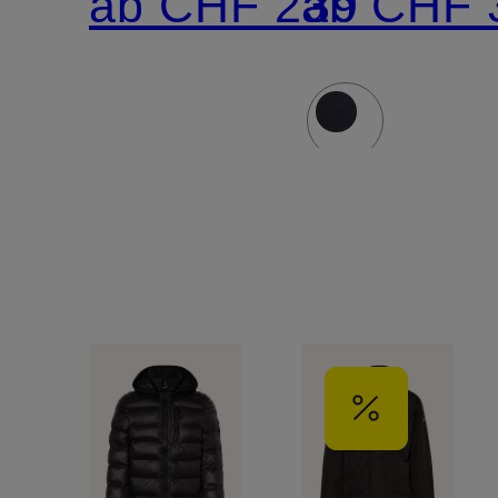
ab CHF 239
ab CHF 
abnehmba
Kapuze
und
Kunstfellb