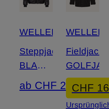
WELLENSTEYN
WELLEN
Steppjacke
Fieldjacke
BLACKJACK
GOLFJA
mit
ab CHF 239
CHF 1
DUPONT™
Ursprünglic
SORONA®-