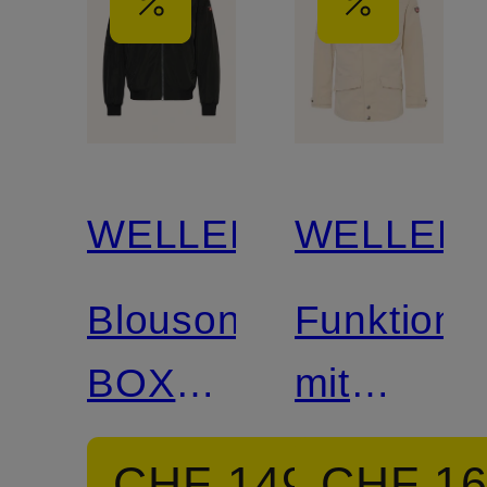
WELLENSTEYN
WELLEN
Blouson
Funktions
BOXER
mit
SUMMER
abnehmba
CHF 149
CHF 1