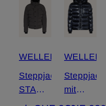
WELLENSTEYN
WELLEN
Steppjacke
Steppjack
STARSTREAM
mit
mit
SORONA