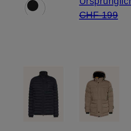
Ursprünglic
und
CHF 199
SORONA®
AURA-
Isolierung