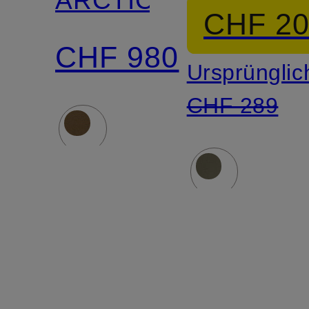
ARCTIC
CHF 2
CHF 980
Ursprünglic
CHF 289