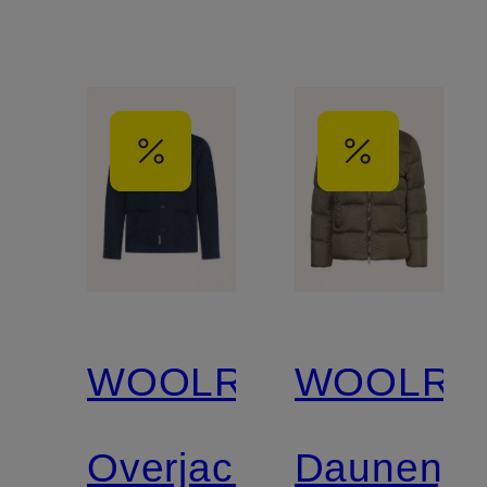
WOOLRICH
WOOLRI
Overjacket
Daunenja