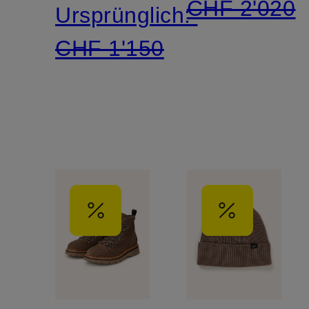
CHF 2'020
Ursprünglich:
CHF 1'150