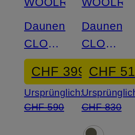
WOOLRICH
WOOLRI
Daunenblouson
Daunenpa
CLOUD
CLOUD
LEWIS
ARCTIC
CHF 399
CHF 5
Ursprünglich:
Ursprünglic
CHF 590
CHF 830