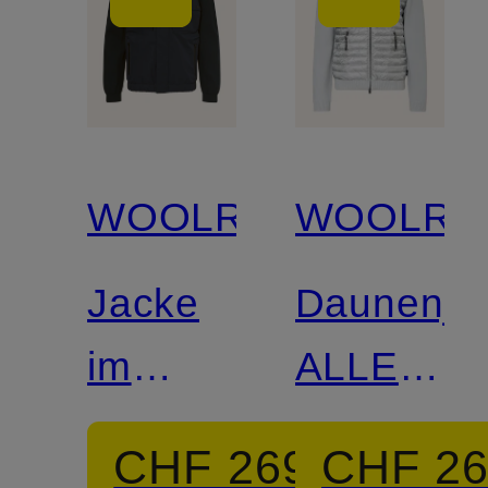
WOOLRICH
WOOLRI
Jacke
Daunenja
im
ALLEN
Materialmix
im
CHF 269
CHF 2