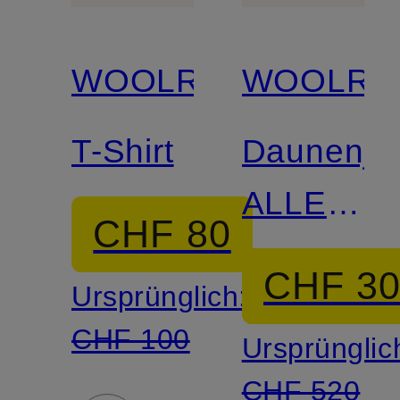
WOOLRICH
WOOLRI
T-Shirt
Daunenja
ALLEN
CHF 80
im
CHF 3
Ursprünglich:
Materialm
CHF 100
Ursprünglic
CHF 520