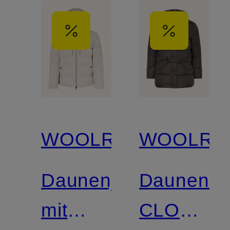
WOOLRICH
WOOLRI
Daunenjacke
Daunenma
mit
CLOUD