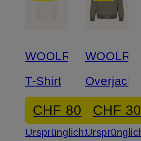
WOOLRICH
WOOLRI
T-Shirt
Overjacke
CHF 80
CHF 3
Ursprünglich:
Ursprünglic