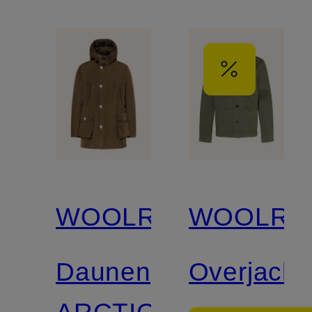
WOOLRICH
WOOLRI
Daunenparka
Overjacke