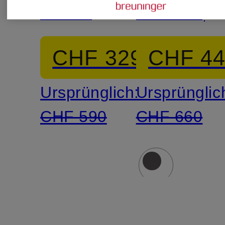
Jacke
Daunenja
CHF 329
CHF 4
Ursprünglich:
Ursprünglic
CHF 590
CHF 660