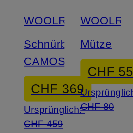
WOOLRICH
WOOLRI
Schnürboots
Mütze
CAMOSCIO
CHF 5
CHF 369
Ursprünglic
CHF 80
Ursprünglich:
CHF 459