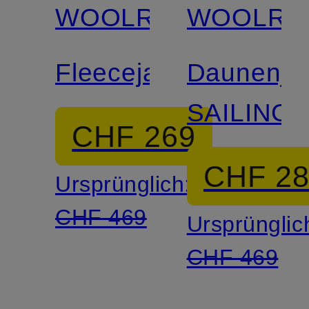
WOOLRICH
WOOLRI
Fleecejacke
Daunenja
SAILING
CHF 269
CHF 2
Ursprünglich:
CHF 469
Ursprünglic
CHF 469