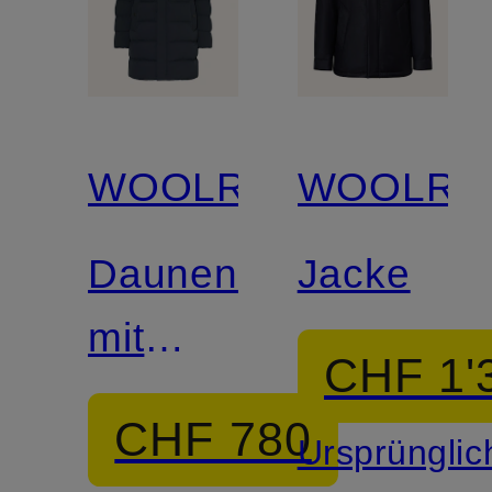
WOOLRICH
WOOLRI
Daunenmantel
Jacke
mit
CHF 1'
abnehmbarer
CHF 780
Ursprünglic
Kapuze