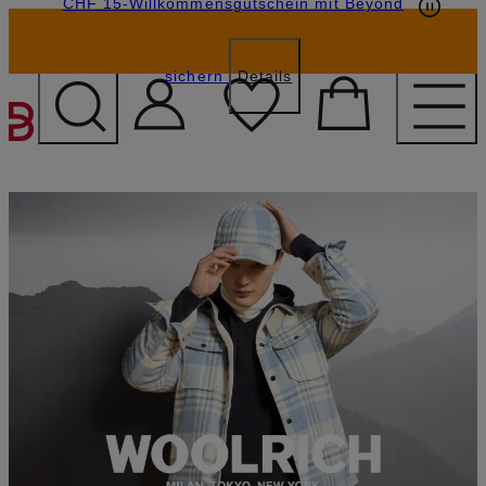
CHF 15-Willkommensgutschein mit Beyond
sichern
Details
ZUM HAUPTINHALT ÜBE