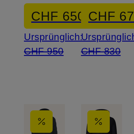
abnehmbarer
DAVIS
CHF 650
CHF 6
Kapuze
Ursprünglich:
Ursprünglic
CHF 950
CHF 830