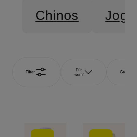
Chinos
Jogg
Für
Filter
Größe
wen?