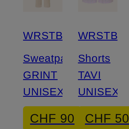
WRSTBHVR
WRSTBH
Sweatpants
Shorts
GRINT
TAVI
UNISEX
UNISEX
CHF 90
CHF 5