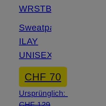
WRSTBHVR
Sweatpants
ILAY
UNISEX
CHF 70
Ursprünglich:
CHF 129