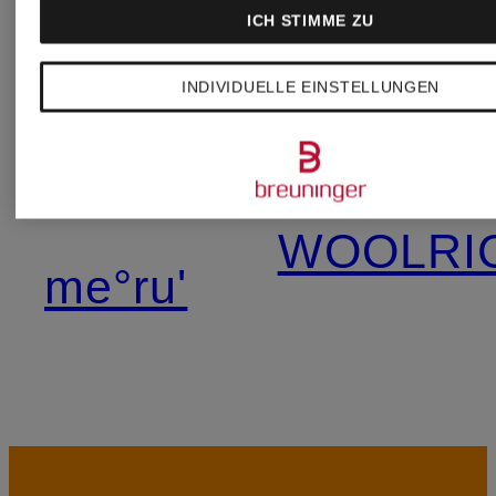
HANRO
ICH STIMME ZU
TOMMY
INDIVIDUELLE EINSTELLUNGEN
JACOB
JEANS
COHEN
WOOLRI
me°ru'