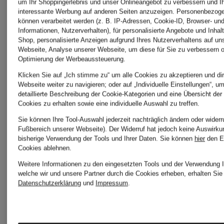
CALIDA
RAINS
um Ihr Shoppingerlebnis und unser Onlineangebot zu verbessern und I
interessante Werbung auf anderen Seiten anzuzeigen. Personenbezog
können verarbeitet werden (z. B. IP-Adressen, Cookie-ID, Browser- und
Informationen, Nutzerverhalten), für personalisierte Angebote und Inhal
Shop, personalisierte Anzeigen aufgrund Ihres Nutzerverhaltens auf un
ELBSAND
REPLAY
Webseite, Analyse unserer Webseite, um diese für Sie zu verbessern o
Optimierung der Werbeaussteuerung.
Klicken Sie auf „Ich stimme zu“ um alle Cookies zu akzeptieren und dir
Webseite weiter zu navigieren; oder auf „Individuelle Einstellungen“, u
ETERNA
SAVE
detaillierte Beschreibung der Cookie-Kategorien und eine Übersicht der
Cookies zu erhalten sowie eine individuelle Auswahl zu treffen.
Sie können Ihre Tool-Auswahl jederzeit nachträglich ändern oder widerr
THE
Fußbereich unserer Webseite). Der Widerruf hat jedoch keine Auswirku
FYNCH-
bisherige Verwendung der Tools und Ihrer Daten.
Sie können
hier
den E
Cookies ablehnen.
DUCK
Weitere Informationen zu den eingesetzten Tools und der Verwendung I
HATTON
welche wir und unsere Partner durch die Cookies erheben, erhalten Sie 
Datenschutzerklärung
und
Impressum
.
Superdry