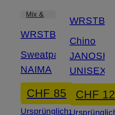
Mix &
WRSTBH
Match
WRSTBHVR
Chino
Sweatpants
JANOSH
NAIMA
UNISEX
CHF 85
CHF 1
Ursprünglich:
Ursprünglic