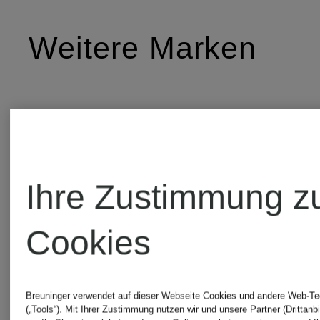
Weitere Marken
7 for all
Peak
mankind
Performa
Ihre Zustimmung z
Cookies
ALBERTO
PEUTER
Breuninger verwendet auf dieser Webseite Cookies und andere Web-Te
(„Tools“). Mit Ihrer Zustimmung nutzen wir und unsere Partner (Drittanbi