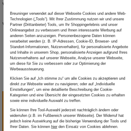
Weitere Kategorien
Breuninger verwendet auf dieser Webseite Cookies und andere Web-
ziener Sale
Technologien („Tools“). Mit Ihrer Zustimmung nutzen wir und unsere
Weitere Marken
Partner (Drittanbieter) Tools, um Ihr Shoppingerlebnis und unser
Onlineangebot zu verbessern und Ihnen interessante Werbung auf
CAFÉ DU CYCLISTE
anderen Seiten anzuzeigen. Personenbezogene Daten können
MAAP
verarbeitet werden (z. B. IP-Adressen, Cookie-ID, Browser- und
QUOC
Standort-Informationen, Nutzerverhalten), für personalisierte Angebote
Rapha
und Inhalte in unserem Shop, personalisierte Anzeigen aufgrund Ihres
SPECIALIZED
Nutzerverhaltens auf unserer Webseite, Analyse unserer Webseite,
ziener
um diese für Sie zu verbessern oder zur Optimierung der
Werbeaussteuerung.
Klicken Sie auf „Ich stimme zu“ um alle Cookies zu akzeptieren und
direkt zur Webseite weiter zu navigieren; oder auf „Individuelle
Einstellungen“, um eine detaillierte Beschreibung der Cookie-
Kategorien und eine Übersicht der eingesetzten Cookies zu erhalten
sowie eine individuelle Auswahl zu treffen.
Sie können Ihre Tool-Auswahl jederzeit nachträglich ändern oder
widerrufen (z.B. im Fußbereich unserer Webseite). Der Widerruf hat
jedoch keine Auswirkung auf die bisherige Verwendung der Tools und
Ihrer Daten.
Sie können
hier
den Einsatz von Cookies ablehnen.