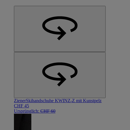
Ziener
Skihandschuhe KWINZ-Z mit Kunstpelz
CHF 45
Ursprünglich:
CHF 60