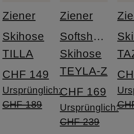
Ziener
Ziener
Zie
Skihose
Softshell-
Sk
TILLA
Skihose
TA
TEYLA-Z
CHF 149
CH
Ursprünglich:
Urs
CHF 169
CHF 189
CH
Ursprünglich:
CHF 239