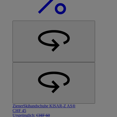
Ziener
Skihandschuhe KISAR-Z AS®
CHF 45
Ursprünglich:
CHF 60