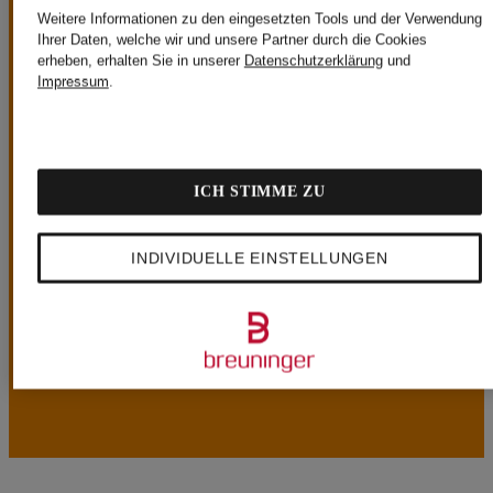
UNSERE VORTEILE
Weitere Informationen zu den eingesetzten Tools und der Verwendung
Ihrer Daten, welche wir und unsere Partner durch die Cookies
erheben, erhalten Sie in unserer
Datenschutzerklärung
und
Impressum
.
Kostenloser Versand ab CHF 149
Ab einem Bestellwert von CHF 149 ist der Versand
immer kostenlos.
ICH STIMME ZU
30 Tage kostenlose Rückgabe
INDIVIDUELLE EINSTELLUNGEN
Bestellungen können Sie innerhalb von 30 Tagen
kostenlos zurückschicken.