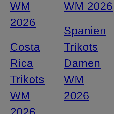
WM
WM 2026
2026
Spanien
Costa
Trikots
Rica
Damen
Trikots
WM
WM
2026
2026