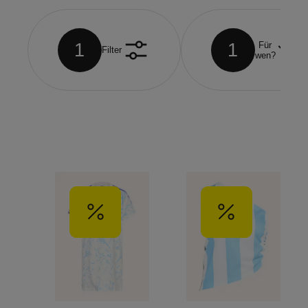
1
1
Für
Filter
wen?