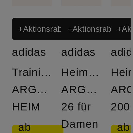
+Aktionsrabatt
+Aktionsrabatt
+Akt
adidas
adidas
adi
Trainingsjacke
Heimtrikot
Heim
ARGENTINIEN
ARGENTINA
ARG
HEIM
26 für
200
Damen
ab
ab