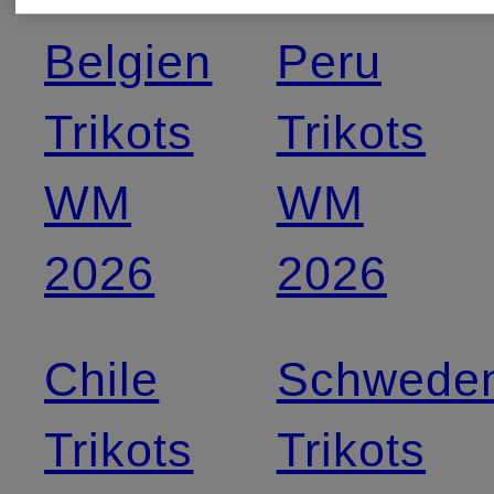
Belgien
Peru
Trikots
Trikots
WM
WM
2026
2026
Chile
Schwede
Trikots
Trikots