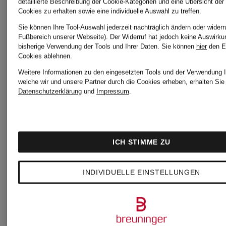
detaillierte Beschreibung der Cookie-Kategorien und eine Übersicht der
Cookies zu erhalten sowie eine individuelle Auswahl zu treffen.
Trikots
Trikots
Sie können Ihre Tool-Auswahl jederzeit nachträglich ändern oder widerr
Fußbereich unserer Webseite). Der Widerruf hat jedoch keine Auswirku
bisherige Verwendung der Tools und Ihrer Daten.
Sie können
hier
den E
Damen
WM 2026
Cookies ablehnen.
Weitere Informationen zu den eingesetzten Tools und der Verwendung I
welche wir und unsere Partner durch die Cookies erheben, erhalten Sie 
WM 2026
Datenschutzerklärung
und
Impressum
.
Mexiko
Argentinien
Trikots
ICH STIMME ZU
Trikots WM
WM
INDIVIDUELLE EINSTELLUNGEN
2026
2026