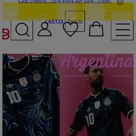
15€-Willkommensgutschein mit Beyond sichern
Last Chance: -15% extra auf Sale
- Code:
LAST15
Details
ZUM HAUPTINHALT ÜBE