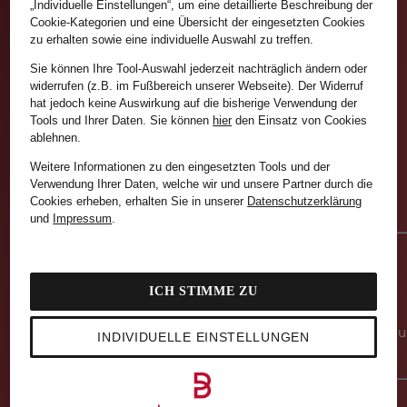
„Individuelle Einstellungen“, um eine detaillierte Beschreibung der
Was ist die Breuninger Card?
Cookie-Kategorien und eine Übersicht der eingesetzten Cookies
zu erhalten sowie eine individuelle Auswahl zu treffen.
Mit unseren
Beyond Activities
punkten Sie zusätzlich:
Sie können Ihre Tool-Auswahl jederzeit nachträglich ändern oder
Newsletter Abo
widerrufen (z.B. im Fußbereich unserer Webseite). Der Widerruf
hat jedoch keine Auswirkung auf die bisherige Verwendung der
15 Points
Tools und Ihrer Daten.
Sie können
hier
den Einsatz von Cookies
ablehnen.
Zweiter Einkauf
Weitere Informationen zu den eingesetzten Tools und der
15 Points
Verwendung Ihrer Daten, welche wir und unsere Partner durch die
Cookies erheben, erhalten Sie in unserer
Datenschutzerklärung
... und viele mehr
und
Impressum
.
AUFSTEIGEN
ICH STIMME ZU
Mit steigendem Punktestand öffnen sich höhere Level 
INDIVIDUELLE EINSTELLUNGEN
neue Benefits für Sie.