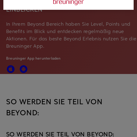
EINBLICKEN
In Ihrem Beyond Bereich haben Sie Level, Points und
Benefits im Blick und entdecken regelmäßig neue
Aktionen. Für das beste Beyond Erlebnis nutzen Sie die
Breuninger App.
Breuninger App herunterladen
SO WERDEN SIE TEIL VON
BEYOND:
SO WERDEN SIE TEIL VON BEYOND: