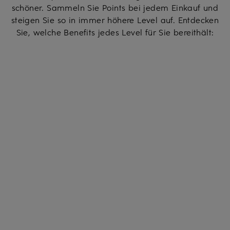
schöner. Sammeln Sie Points bei jedem Einkauf und
steigen Sie so in immer höhere Level auf. Entdecken
Sie, welche Benefits jedes Level für Sie bereithält:
LEVEL BRONZE
Bei Anmeldung
Willkommensgutschein und 3 weitere Benefits
Willkommensgutschein
Breuninger Bonus
Besondere Preisvorteile
Benefits bei Lifestyle-Partnern
LEVEL SILBER