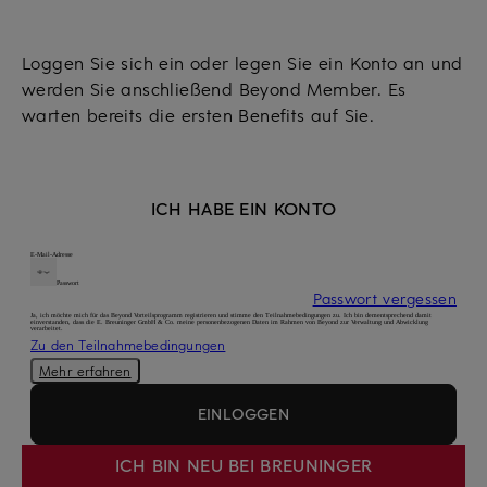
Loggen Sie sich ein oder legen Sie ein Konto an und
werden Sie anschließend Beyond Member. Es
warten bereits die ersten Benefits auf Sie.
ICH HABE EIN KONTO
E-Mail-Adresse
Passwort
Passwort vergessen
Ja, ich möchte mich für das Beyond Vorteilsprogramm registrieren und stimme den Teilnahmebedingungen zu. Ich bin dementsprechend damit
einverstanden, dass die E. Breuninger GmbH & Co. meine personenbezogenen Daten im Rahmen von Beyond zur Verwaltung und Abwicklung
verarbeitet.
Zu den Teilnahmebedingungen
Mehr erfahren
EINLOGGEN
ICH BIN NEU BEI BREUNINGER