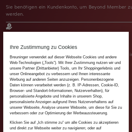
Sie benötigen ein Kundenkonto, um Beyond Member z
werden.
EINSAMMELN
Ihre Zustimmung zu Cookies
Durch
jeden Einkauf
in unseren Häusern, online sowie i
Breuninger verwendet auf dieser Webseite Cookies und andere
der App sammeln Sie:
Web-Technologien („Tools“). Mit Ihrer Zustimmung nutzen wir und
unsere Partner (Drittanbieter) Tools, um Ihr Shoppingerlebnis und
Ohne Breuninger Card
unser Onlineangebot zu verbessern und Ihnen interessante
Werbung auf anderen Seiten anzuzeigen. Personenbezogene
1 € = 1 Point
Daten können verarbeitet werden (z. B. IP-Adressen, Cookie-ID,
Browser- und Standort-Informationen, Nutzerverhalten), für
personalisierte Angebote und Inhalte in unserem Shop,
personalisierte Anzeigen aufgrund Ihres Nutzerverhaltens auf
Zahlung mit Breuninger Card
unserer Webseite, Analyse unserer Webseite, um diese für Sie zu
verbessern oder zur Optimierung der Werbeaussteuerung.
1 € = 2 Points
Klicken Sie auf „Ich stimme zu“ um alle Cookies zu akzeptieren
und direkt zur Webseite weiter zu navigieren; oder auf