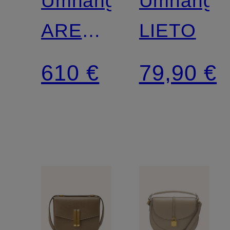
Umhängetasche
Umhänget
AREN
LIETO
VISETOS
610 €
79,90 €