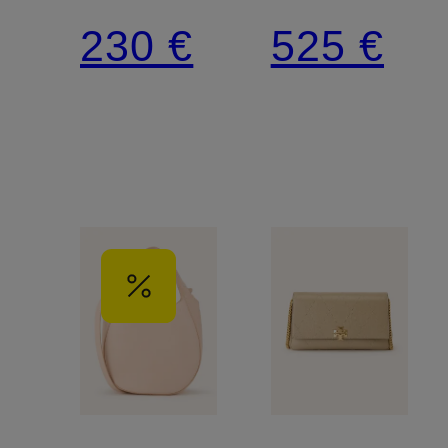
CAYLIE
SADDLE
230 €
525 €
SHOULDERBAG
W