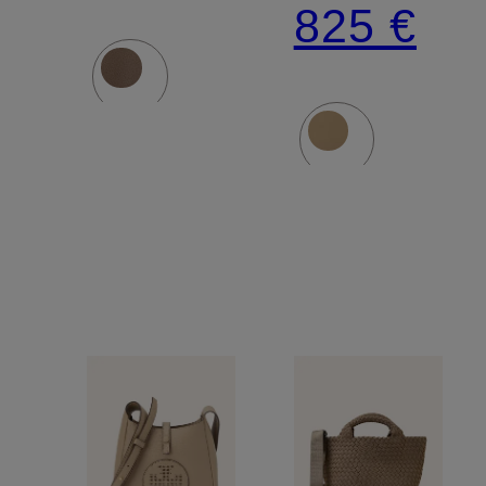
SCENE
825 €
LARGE
SHOULD
BAG