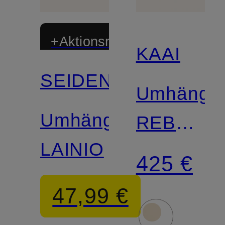
+Aktionsrabatt
KAAI
SEIDENFELT
Umhänget
Umhängetasche
REBEL
LAINIO
CROSSB
425 €
47,99 €