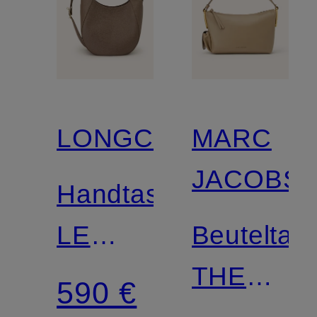
LONGCHAMP
MARC
JACOBS
Handtasche
LE
Beuteltas
FOULONNE
THE
590 €