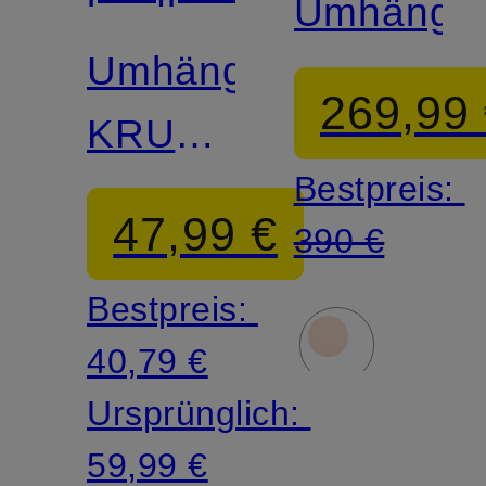
Zertifiziert
Umhänget
Umhängetasche
269,99
KRUMM
Bestpreis:
SMALL
47,99 €
390 €
Bestpreis:
40,79 €
Ursprünglich:
59,99 €