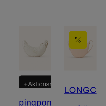
Schmucksteinen
+Aktionsrabatt
LONGCH
pinqponq