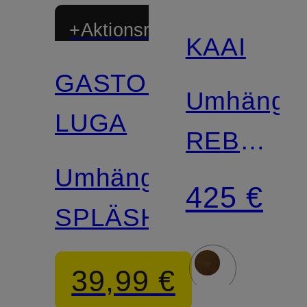
+Aktionsrabatt
KAAI
GASTON
Umhänget
LUGA
REBEL
Umhängetasche
CROSSB
425 €
SPLÄSH
39,99 €