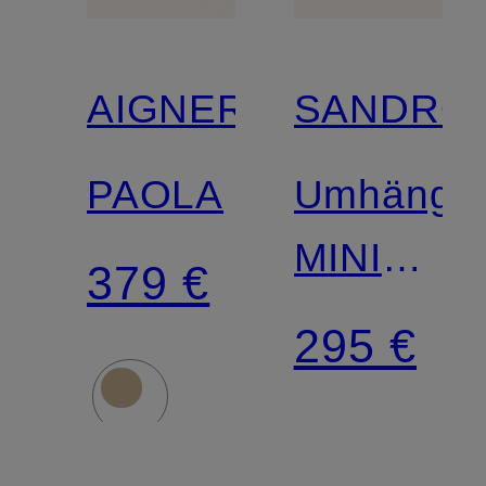
AIGNER
SANDRO
PAOLA
Umhänget
MINI
379 €
MAMBO
295 €