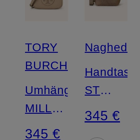
TORY
Naghedi
BURCH
Handtasc
Umhängetasche
ST
MILLER
BARTHS
345 €
SWING
SMALL
345 €