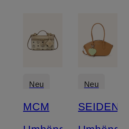
Neu
Neu
MCM
SEIDENF