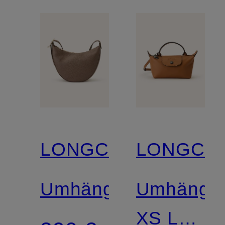
LONGCHAMP
LONGCH
Umhängetasche
Umhänget
XS LE