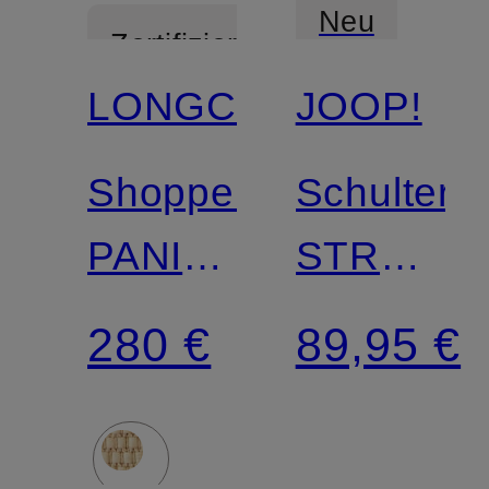
Neu
Zertifiziert
LONGCHAMP
JOOP!
Shopper
Schultert
PANIER
STRAMB
SMALL
CLOE
280 €
89,95 €