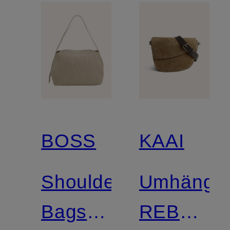
BOSS
KAAI
Shoulder
Umhänget
Bags
REBEL