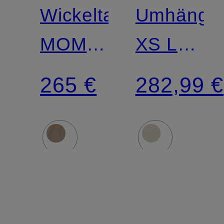
Wickeltasche
Umhänget
MOM
XS LE
BAG
PLIAGE
265 €
282,99 €
XTRA