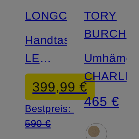
LONGCHAMP
TORY
BURCH
Handtasche
LE
Umhämge
FOULONNE
CHARLIE
399,99 €
465 €
Bestpreis:
590 €