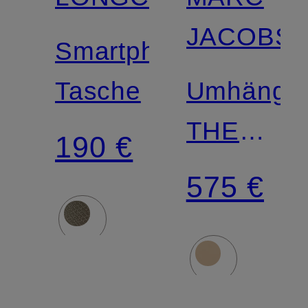
JACOBS
Smartphone-
Tasche
Umhänget
THE
190 €
SCENE
575 €