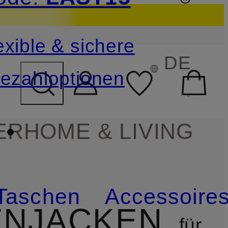
sichern
exible & sichere
FELD ÜBERSPRINGEN
DE
ezahloptionen
ER
HOME & LIVING
Taschen
Accessoire
ENJACKEN
für