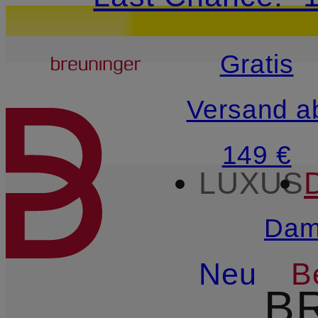
15€-Willkommensg
Breuninger
Gratis
ZUM HAUPTINHALT ÜBE
Versand a
149 €
LUXUS
Dam
Neu
B
B