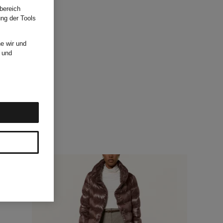
bereich
ung der Tools
e wir und
und