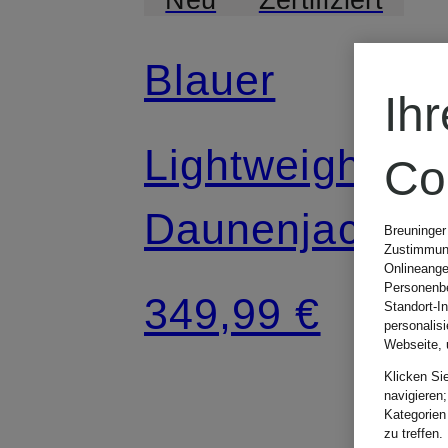
Blauer
Ih
Lightweight-
Co
Daunenjacke
Breuninger
Zustimmung
Onlineange
CHARME
Personenbe
349,99 €
Standort-I
personalis
Webseite, 
Klicken Si
navigieren;
Kategorien
zu treffen.