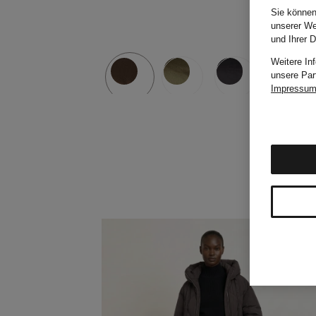
Sie können
unserer We
und Ihrer 
Weitere In
unsere Par
Impressu