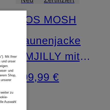
MOS MOSH
Daunenjacke
MMJILLY mit
). Mit Ihrer
s und unser
eigen.
abnehmbarer
wser- und
299,99 €
nserem Shop,
 unserer
Kapuze
.
 weiter zu
ookie-
elle Auswahl