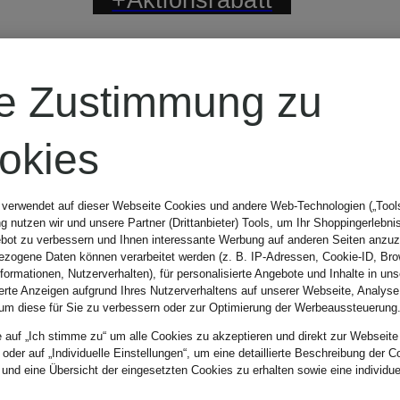
POLO RALPH
re Zustimmung zu
LAUREN
okies
Leinenblouson
 verwendet auf dieser Webseite Cookies und andere Web-Technologien („Tools“
 nutzen wir und unsere Partner (Drittanbieter) Tools, um Ihr Shoppingerlebni
bot zu verbessern und Ihnen interessante Werbung auf anderen Seiten anzuz
zogene Daten können verarbeitet werden (z. B. IP-Adressen, Cookie-ID, Bro
nformationen, Nutzerverhalten), für personalisierte Angebote und Inhalte in u
235,99 €
ierte Anzeigen aufgrund Ihres Nutzerverhaltens auf unserer Webseite, Analyse
um diese für Sie zu verbessern oder zur Optimierung der Werbeaussteuerung
e auf „Ich stimme zu“ um alle Cookies zu akzeptieren und direkt zur Webseite
Bestpreis:
200,59 €
 oder auf „Individuelle Einstellungen“, um eine detaillierte Beschreibung der C
 und eine Übersicht der eingesetzten Cookies zu erhalten sowie eine individu
Ursprünglich:
295 €