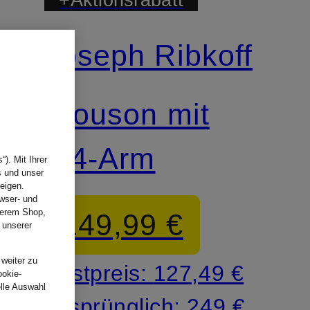
Joseph Ribkoff
Blouson mit
3/4-Arm
). Mit Ihrer
s und unser
eigen.
wser- und
nserem Shop,
149,99 €
 unserer
.
 weiter zu
Bestpreis:
127,49 €
ookie-
elle Auswahl
Ursprünglich:
249 €