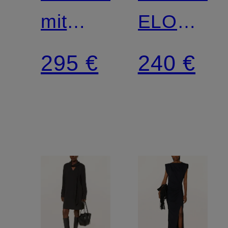
mit
ELOWEN
Schmuckperlen
aus
295 €
240 €
Tweed