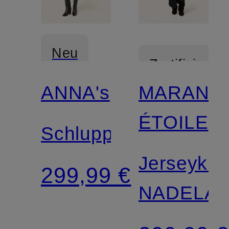
Neu
Zertifiziert
ANNA's
MARANT
ÉTOILE
Schluppenkleid
Jerseykle
299,99 €
NADELA