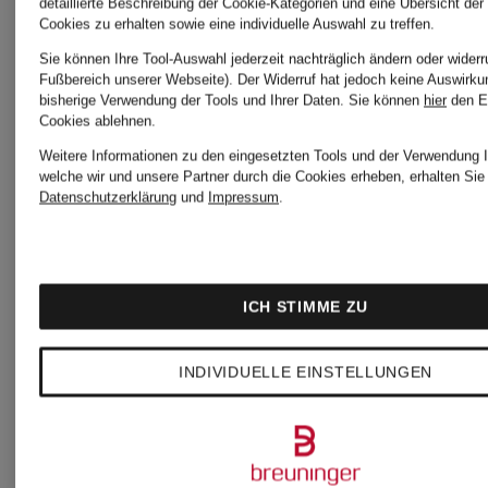
detaillierte Beschreibung der Cookie-Kategorien und eine Übersicht der
Cookies zu erhalten sowie eine individuelle Auswahl zu treffen.
Sie können Ihre Tool-Auswahl jederzeit nachträglich ändern oder widerr
Fußbereich unserer Webseite). Der Widerruf hat jedoch keine Auswirku
bisherige Verwendung der Tools und Ihrer Daten.
Sie können
hier
den E
Cookies ablehnen.
Weitere Informationen zu den eingesetzten Tools und der Verwendung I
Neu
+Aktionsraba
welche wir und unsere Partner durch die Cookies erheben, erhalten Sie 
Datenschutzerklärung
und
Impressum
.
ROTATE
BOSS
ICH STIMME ZU
Kleid
Kleid
INDIVIDUELLE EINSTELLUNGEN
im
DEZZAN
Materialmix
mit 3/4-