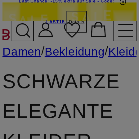
15€-Willkommensgutschein mit Beyond sichern
Last Chance: -15% extra auf Sale
- Code:
LAST15
Details
ZUM HAUPTINHALT ÜBE
/
/
Damen
Bekleidung
Kleid
SCHWARZE
ELEGANTE