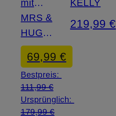
mit
KELLY
Pailletten
MRS &
219,99 €
HUGS
Studio
69,99 €
Collection
Bestpreis:
111,99 €
Ursprünglich:
179,99 €