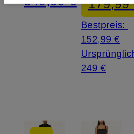
349,99 €
179,99
Arm
Bestpreis:
152,99 €
Ursprünglic
249 €