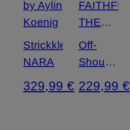
by Aylin
FAITHFU
Zertifiziert
Koenig
THE
BRAND
Strickkleid
Off-
NARA
Shoulder-
Kleid
329,99 €
229,99 €
SANT
ROC