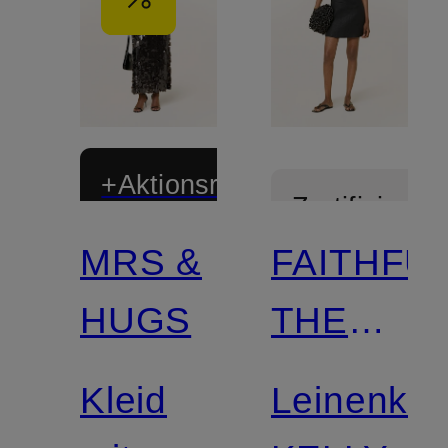
+Aktionsrabatt
Zertifiziert
MRS &
FAITHFU
HUGS
THE
BRAND
Kleid
Leinenkle