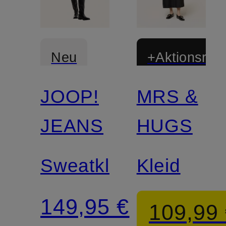
Neu
+Aktionsraba
JOOP!
MRS &
Zertifiziert
JEANS
HUGS
Sweatkleid
Kleid
149,95 €
109,99