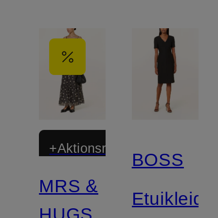
+Aktionsrabatt
BOSS
MRS &
Etuikleid
HUGS