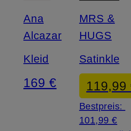
Ana
MRS &
Alcazar
HUGS
Kleid
Satinkleid
169 €
119,99
Bestpreis:
101,99 €