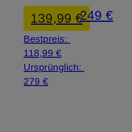
mit
249 €
139,99 €
Volants
Bestpreis:
118,99 €
Ursprünglich:
279 €