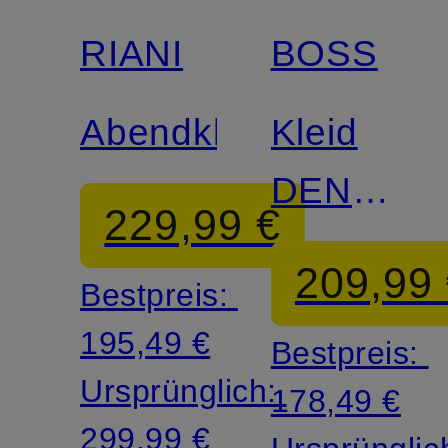
RIANI
BOSS
Abendkleid
Kleid
DENVIA
229,99 €
aus
209,99
Bestpreis:
Lochspitz
195,49 €
Bestpreis:
Ursprünglich:
178,49 €
299,99 €