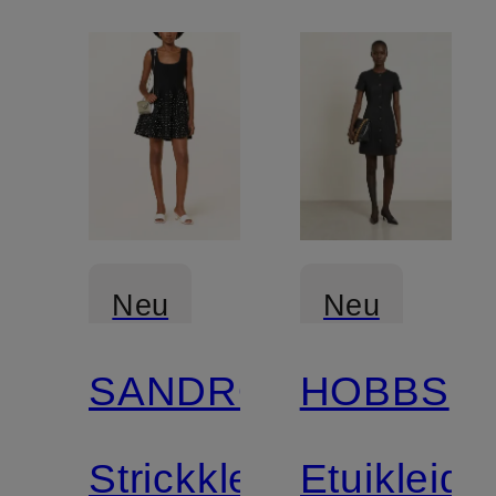
Neu
Neu
SANDRO
HOBBS
Strickkleid
Etuikleid