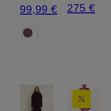
Plissees
Spitze
275 €
99,99 €
und
Cut-out