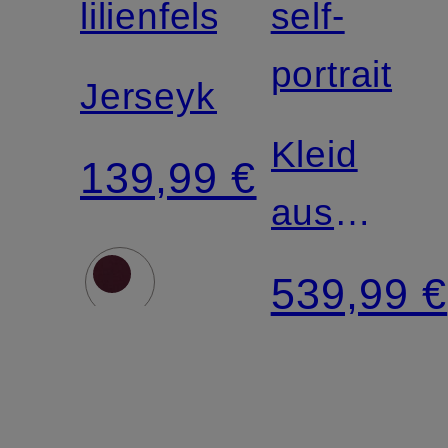
lilienfels
self-
portrait
Jerseykleid
Kleid
139,99 €
aus
Lochspitz
539,99 €