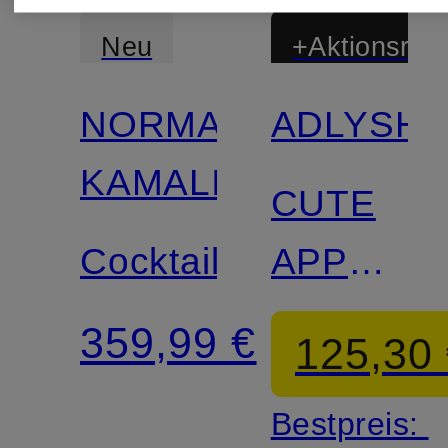
Neu
+Aktionsraba
NORMA
ADLYSH
KAMALI
CUTE
Cocktailkleid
APPEAL
DRESS
359,99 €
125,30
Bestpreis: