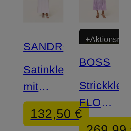
+Aktionsraba
SANDRO
BOSS
Satinkleid
Strickklei
mit
FLOE
Spitze
132,50 €
mit
269,99