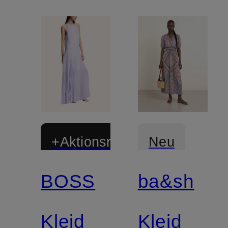
+Aktionsrabatt
Neu
BOSS
ba&sh
Kleid
Kleid