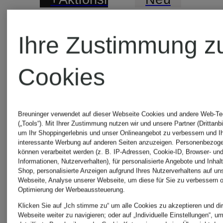
HUGO
NORMA
Ihre Zustimmung z
KAMALI
Cookies
Kleid
KABILA
Satinkleid
Breuninger verwendet auf dieser Webseite Cookies und andere Web-Te
(„Tools“). Mit Ihrer Zustimmung nutzen wir und unsere Partner (Drittanbi
um Ihr Shoppingerlebnis und unser Onlineangebot zu verbessern und I
529,99 €
interessante Werbung auf anderen Seiten anzuzeigen. Personenbezog
139,99 €
können verarbeitet werden (z. B. IP-Adressen, Cookie-ID, Browser- und
Informationen, Nutzerverhalten), für personalisierte Angebote und Inhal
Shop, personalisierte Anzeigen aufgrund Ihres Nutzerverhaltens auf un
Webseite, Analyse unserer Webseite, um diese für Sie zu verbessern o
Bestpreis:
Optimierung der Werbeaussteuerung.
Klicken Sie auf „Ich stimme zu“ um alle Cookies zu akzeptieren und dir
127,49 €
Webseite weiter zu navigieren; oder auf „Individuelle Einstellungen“, u