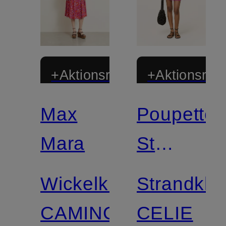
+Aktionsrabatt
+Aktionsraba
Max
Poupette
Mix &
Match
Mara
St
Barth
Wickelkleid
Strandkle
CAMINO
CELIE