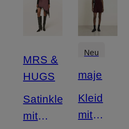
Neu
MRS &
maje
HUGS
Kleid
Satinkleid
mit
mit