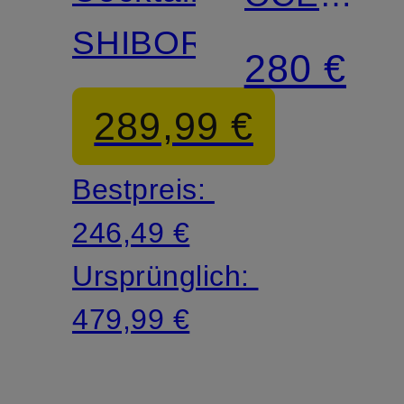
SHIBORI
mit
280 €
Volants
289,99 €
Bestpreis:
246,49 €
Ursprünglich:
479,99 €