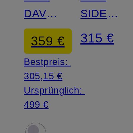
DAVORA
SIDELIE
mit
in
315 €
359 €
Plissees
Wickelopt
Bestpreis:
305,15 €
Ursprünglich:
499 €