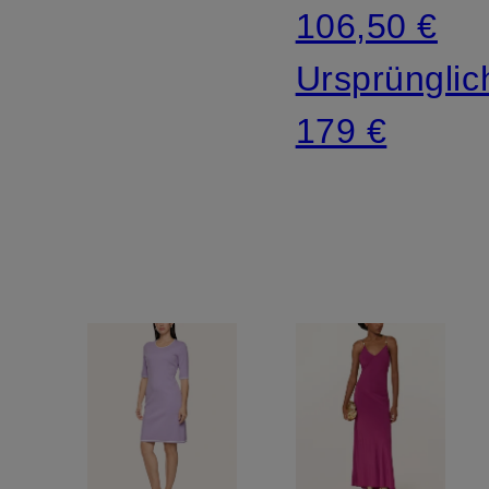
106,50 €
Ursprünglic
179 €