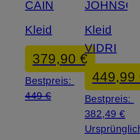
CAIN
JOHNSO
Kleid
Kleid
VIDRI
379,90 €
449,99
Bestpreis:
449 €
Bestpreis:
382,49 €
Ursprünglic