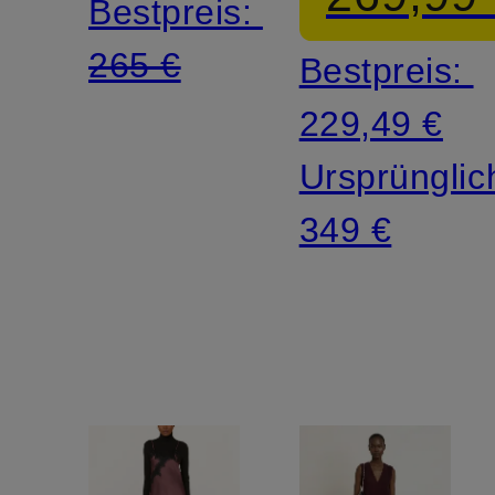
Bestpreis:
Plissees
265 €
Bestpreis:
229,49 €
Ursprünglic
349 €