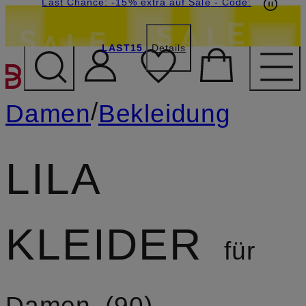
15€-Willkommensgutschein mit Beyond sichern
Last Chance: -15% extra auf Sale
- Code:
LAST15
Details
ZUM HAUPTINHALT ÜBE
/
Damen
Bekleidung
LILA
KLEIDER
für
Damen
90