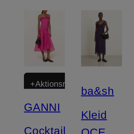
+Aktionsrabatt
ba&sh
GANNI
Zertifiziert
Kleid
Cocktailkleid
OCEANE