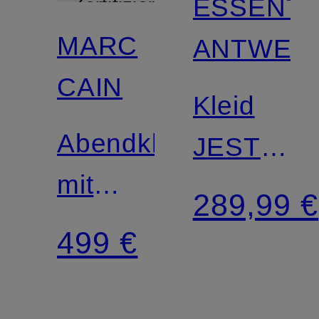
ESSENTI
Zertifiziert
MARC
ANTWER
CAIN
Kleid
Abendkleid
JESTE
mit
mit
289,99 €
Glitzergarn
Rüschen
499 €