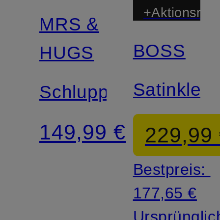
+Aktionsraba
MRS &
BOSS
HUGS
Satinkleid
Schluppenkleid
149,99 €
229,99
Bestpreis:
177,65 €
Ursprünglic