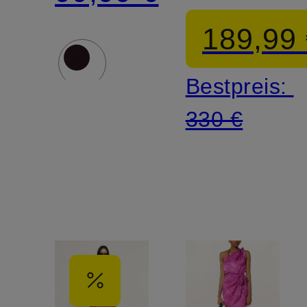
189,99
Bestpreis:
330 €