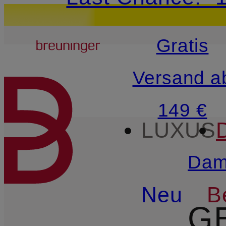
15€-Willkommensg
Breuninger
Gratis
ZUM HAUPTINHALT ÜBE
Versand a
149 €
LUXUS
Dam
Neu
B
G