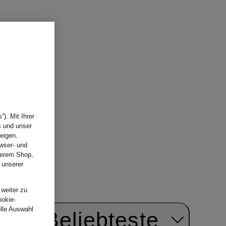
hen Prints
). Mit Ihrer
s und unser
eigen.
wser- und
nserem Shop,
 unserer
.
 weiter zu
ookie-
elle Auswahl
ach:
Beliebteste