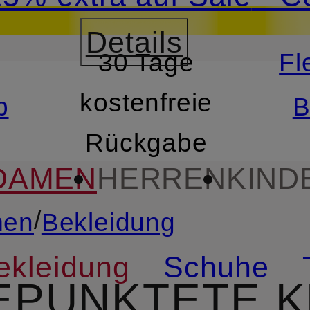
utschein mit Beyond 
Details
30 Tage
Fl
RSPRINGEN
ZUM SUCH
kostenfreie
b
B
Rückgabe
DAMEN
HERREN
KIND
/
en
Bekleidung
ekleidung
Schuhe
EPUNKTETE K