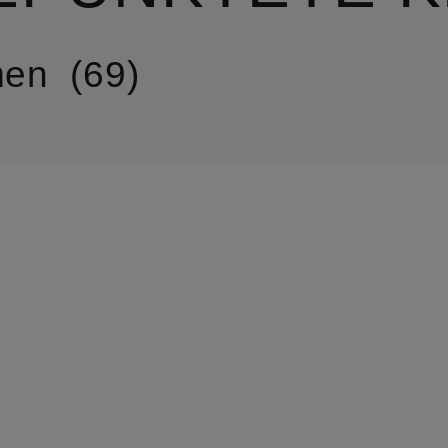
en
69