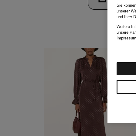
Sie können
unserer We
und Ihrer 
Weitere In
unsere Par
Impressu