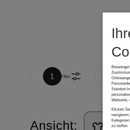
Ih
Co
Breuninger
Zustimmung
1
Filter
Größe
Onlineange
Personenbe
Standort-I
personalis
Webseite, 
Klicken Si
navigieren;
Kategorien
Ansicht:
zu treffen.