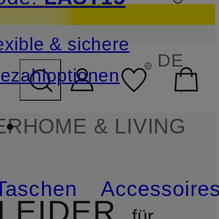
sichern
exible & sichere
FELD ÜBERSPRINGEN
DE
ezahloptionen
ER
HOME & LIVING
Taschen
Accessoire
LEIDER
für