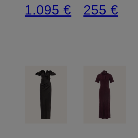
DOTS
Rüschen
1.095 €
255 €
mit
abnehmbarer
Schluppe