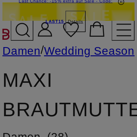
15€-Willkommensgutschein mit Beyond sichern
Last Chance: -15% extra auf Sale
- Code:
LAST15
Details
ZUM HAUPTINHALT ÜBE
/
Damen
Wedding Season
MAXI
BRAUTMUTTE
Damen
28