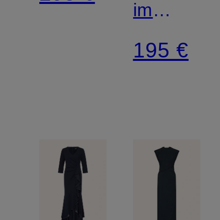
im
Materialm
195 €