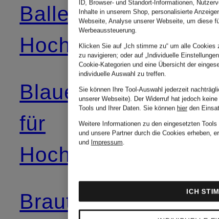
ID, Browser- und Standort-Informationen, Nutzerve
Ballerinas für
Hosenan
Inhalte in unserem Shop, personalisierte Anzeige
Webseite, Analyse unserer Webseite, um diese fü
Werbeaussteuerung.
Hochzeitsgäste
für die Br
Klicken Sie auf „Ich stimme zu“ um alle Cookies 
zu navigieren; oder auf „Individuelle Einstellunge
Cookie-Kategorien und eine Übersicht der eingese
individuelle Auswahl zu treffen.
Blaue Kleider
Hosenan
Sie können Ihre Tool-Auswahl jederzeit nachträgl
unserer Webseite). Der Widerruf hat jedoch keine
Tools und Ihrer Daten.
Sie können
hier
den Einsat
für
für
Weitere Informationen zu den eingesetzten Tools
und unsere Partner durch die Cookies erheben, er
und
Impressum
.
Hochzeitsgäste
Hochzeit
ICH STI
Braut-
Jumpsuits