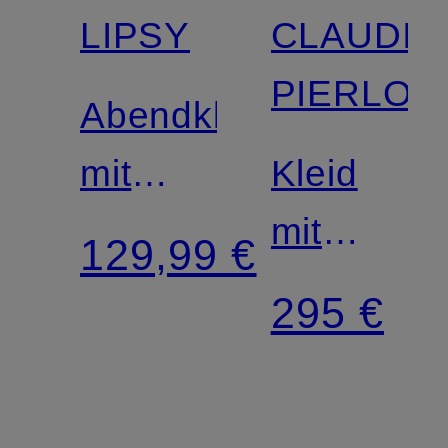
LIPSY
CLAUDIE
PIERLOT
Abendkleid
mit
Kleid
Volants
mit
129,99 €
Rüschen
295 €