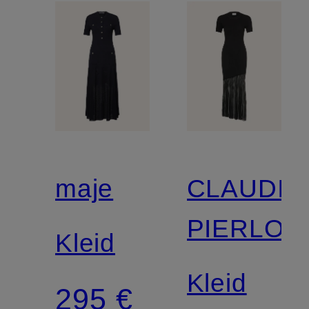
maje
CLAUDIE
PIERLOT
Kleid
Kleid
295 €