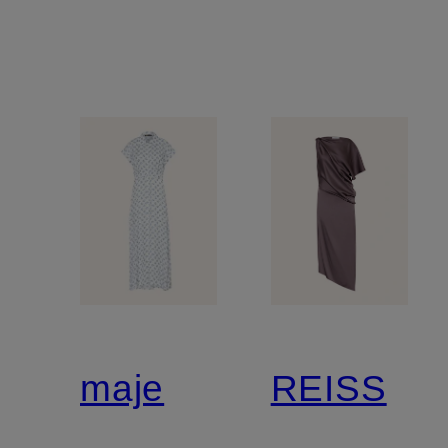
Volants
maje
REISS