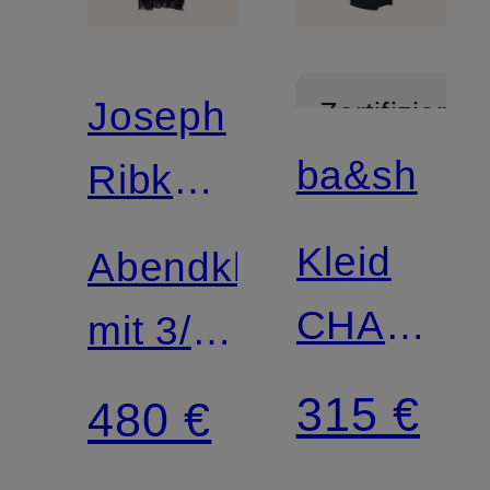
Joseph
Zertifiziert
ba&sh
Ribkoff
SIGNATURE
Kleid
Abendkleid
CHASSY
mit 3/4-
mit Cut-
Arm
315 €
480 €
outs
und