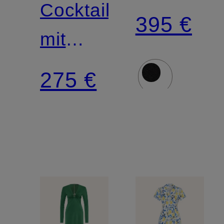
Cocktailkleid
395 €
mit
Plissees
275 €