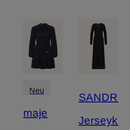
Neu
SANDRO
maje
Jerseykle