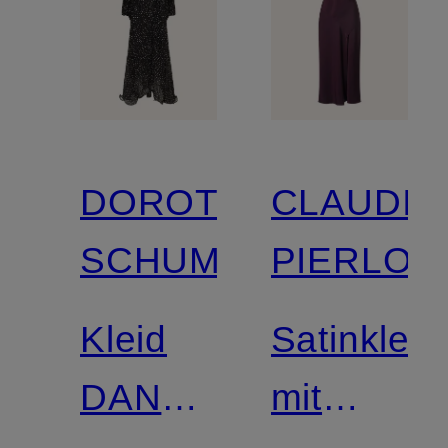
DOROTHEE
CLAUDIE
SCHUMACHER
PIERLOT
Kleid
Satinkleid
DANCING
mit