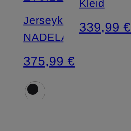
Kleid
Jerseykleid
339,99 €
NADELA
375,99 €