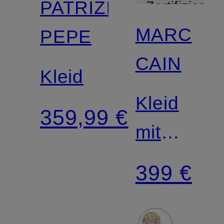
PATRIZIA
Zertifiziert
MARC
PEPE
Mix &
CAIN
Match
Kleid
Kleid
359,99 €
mit
Rüschen
399 €