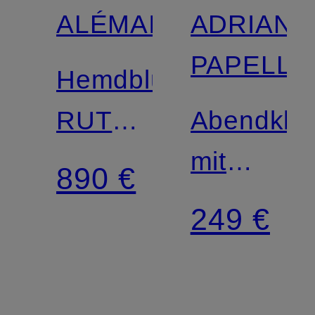
ALÉMAIS
ADRIANN
PAPELL
Hemdblusenkleid
RUTHIE
Abendklei
mit
mit
890 €
Seide
Schmuckp
249 €
und
Rüschen