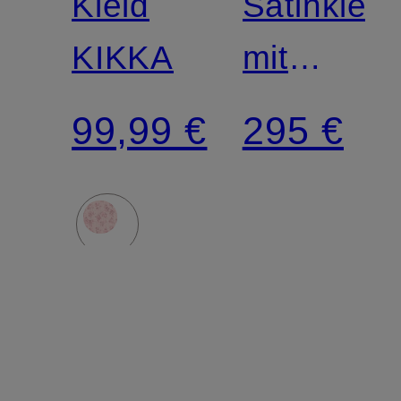
Kleid
Satinkleid
KIKKA
mit
Spitze
99,99 €
295 €