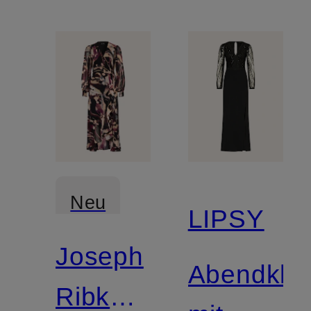
Neu
LIPSY
Joseph
Abendklei
Ribkoff