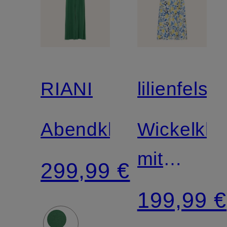
RIANI
lilienfels
Abendkleid
Wickelkle
mit
299,99 €
Leinen
199,99 €