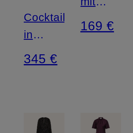
mit
SIGNATURE
Cocktailkleid
Pailletten
169 €
in
und
Wickeloptik
Spitze
345 €
mit
Volants