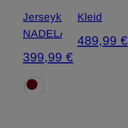
Jerseykleid
Kleid
NADELA
489,99 €
399,99 €