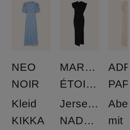
NEO
MARANT
ADR
NOIR
ÉTOILE
Kleid
Jerseykleid
Abe
KIKKA
NADELA
mit