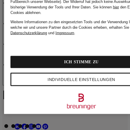
Fußbereich unserer Webseite). Der Widerruf hat jedoch keine Auswirku
bisherige Verwendung der Tools und Ihrer Daten.
Sie können
hier
den E
HÄUFIGE FRAGEN
Cookies ablehnen.
Weitere Informationen zu den eingesetzten Tools und der Verwendung I
welche wir und unsere Partner durch die Cookies erheben, erhalten Sie 
SERVICE
Datenschutzerklärung
und
Impressum
.
VERSAND
ICH STIMME ZU
ÜBER BREUNINGER
INDIVIDUELLE EINSTELLUNGEN
BREUNINGER FOLG