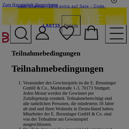
Zum Hauptinhalt überspringen
15€-Willkommensgutschein mit Beyond sichern
Last Chance: -15% extra auf Sale
- Code:
LAST15
Details
Teilnahmebedingungen
Teilnahmebedingungen
Veranstalter des Gewinnspiels ist die E. Breuninger
GmbH & Co., Marktstraße 1-3, 70173 Stuttgart.
Jeden Monat werden die Gewinner per
Zufallsprinzip ermittelt. Teilnahmeberechtigt sind
alle natürlichen Personen, die mindestens 18 Jahre
alt sind und ihren Wohnsitz in Deutschland haben.
Mitarbeiter der E. Breuninger GmbH & Co. sind
von der Teilnahme am Gewinnspiel
ausgeschlossen.