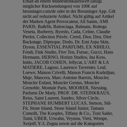
Erhalt ab einem Mindesteinkaufswert (abzgl.
möglicher Rücksendungen) von 100€ auf
breuninger.com/de oder in der Breuninger App. Gilt
nicht auf reduzierte Artikel. Nicht gültig auf Artikel
der Marken Agent Provocateur, All Saints, AMI
PARIS, Ba&Sh, Balenciaga, Balmain, Bottega
Veneta, Burberry, Byredo, Cada, Celine, Claudie
Pierlot, Collection Privée, Creed, Dior, Dior, Dior
Backstage, Diptyque, Dodo, Dr. Emi Arpa Skin,
Dyson, ESSENTIAL PARFUMS, EX NIHILO,
Fendi, Fink Studio, Five Ten, Fursac, Gucci, Hans
Hermann, HERNO, Horizn Studios, Ina Kess,
Initio, JACOB COHEN, Jellycat, L’ART & LA
MATIERE, Laguso, Laurence Tavernier, Leaf,
Loewe, Maison Crivelli, Maison Francis Kurkdjian,
Maje, Mancera, Marc-Antoine Barrois, Moncler,
Moncler Enfant, Moncler Genius, Moncler
Grenoble, Montale Paris, MOORER, Niessing,
Parfums De Marly, PROF. DR. STEINKRAUS,
Reiss, Saint Laurent, Sandro, Silver Circle,
STEPHANE HUMBERT LUCAS, Stetson, Stil-
Fit, Stone Island, Stone Island Junior, Tamara
Comolli, The Kooples, Tiffany & Co., Toni Sailer,
Tumi, UBER, Urwahn, Veynou, Vieri, Wempe,
Xerjoff, Y-3, Zegna sowie auf die Kategorien