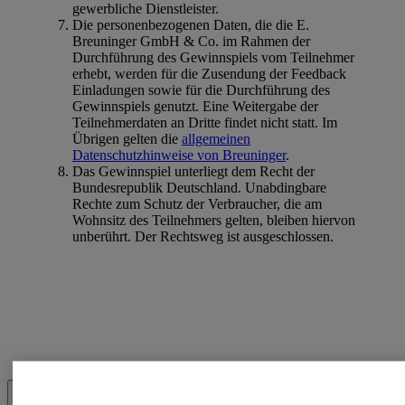
gewerbliche Dienstleister.
Die personenbezogenen Daten, die die E.
Breuninger GmbH & Co. im Rahmen der
Durchführung des Gewinnspiels vom Teilnehmer
erhebt, werden für die Zusendung der Feedback
Einladungen sowie für die Durchführung des
Gewinnspiels genutzt. Eine Weitergabe der
Teilnehmerdaten an Dritte findet nicht statt. Im
Übrigen gelten die
allgemeinen
Datenschutzhinweise von Breuninger
.
Das Gewinnspiel unterliegt dem Recht der
Bundesrepublik Deutschland. Unabdingbare
Rechte zum Schutz der Verbraucher, die am
Wohnsitz des Teilnehmers gelten, bleiben hiervon
unberührt. Der Rechtsweg ist ausgeschlossen.