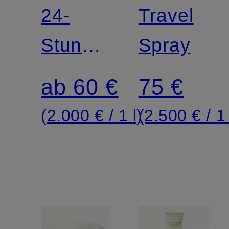
CPA
24-
REFILL
Travel
BARRIER
Stundenpflege
Spray
CREAM
- Travel
ab 60 €
75 €
Size
(2.000 € / 1 l)
(2.500 € / 1 