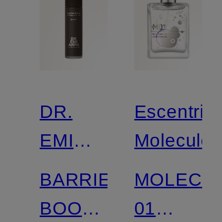
DR.
Escentric
EMI
Molecules
ARPA
BARRIER
MOLECU
SKIN
BOOST
01