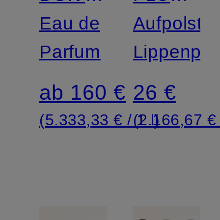
BE
Eau de
COLLAG
Aufpolste
SHY
Parfum
LIP
Lippenpfl
BOOST
ab 160 €
26 €
(5.333,33 € / 1 l)
(2.166,67 € 