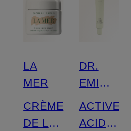
LA
DR.
MER
EMI
ARPA
CRÈME
ACTIVE
SKIN
DE LA
ACIDS