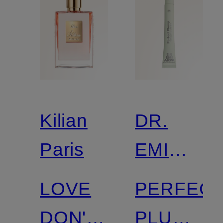
Kilian
DR.
Paris
EMI
ARPA
LOVE
PERFEC
SKIN
DON'T
PLUMP