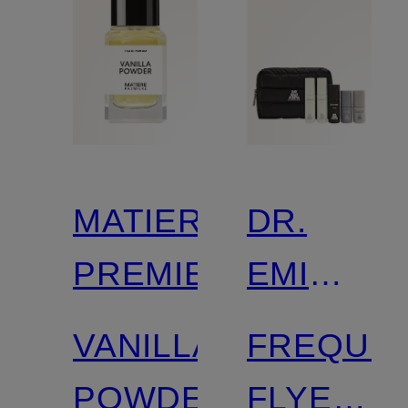
MATIERE
DR.
PREMIERE
EMI
ARPA
VANILLA
FREQUE
SKIN
POWDER
FLYER