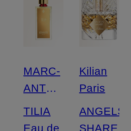
MARC-
Kilian
ANTOINE
Paris
BARROIS
TILIA
ANGELS'
Eau de
SHARE