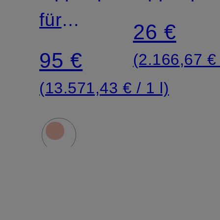
für
LIP
26 €
Volumen
CARE
95 €
(2.166,67 € 
(13.571,43 € / 1 l)