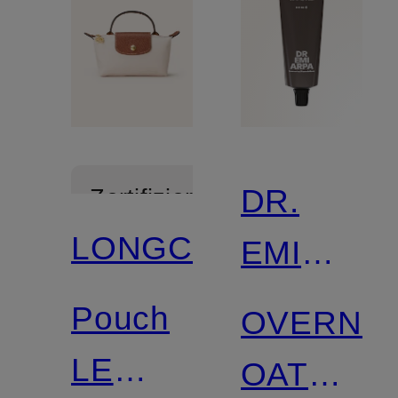
DR.
Zertifiziert
LONGCHAMP
EMI
ARPA
Pouch
OVERNI
SKIN
LE
OATS