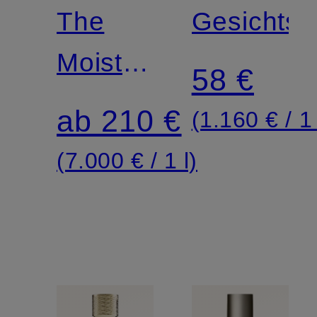
MER
The
EXFOLIA
Gesichtsp
Moisturizing
MASK
58 €
Cream
ab 210 €
(1.160 € / 1 
(7.000 € / 1 l)