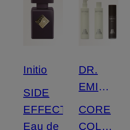
Initio
DR.
EMI
SIDE
ARPA
EFFECT
CORE
SKIN
Eau de
COLLECT