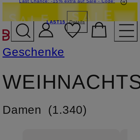
15€-Willkommensgutschein mit Beyond sichern
Last Chance: -15% extra auf Sale
- Code:
LAST15
Details
ZUM HAUPTINHALT ÜBE
Geschenke
WEIHNACHT
Damen
1.340