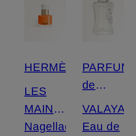
HERMÈS
PARFUM
de
LES
MARLY
MAINS
VALAYA
HERMÈS
Nagellack
Eau de