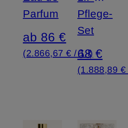
Parfum
SET
Pflege-
Set
ab 86 €
68 €
(2.866,67 € / 1 l)
(1.888,89 € 