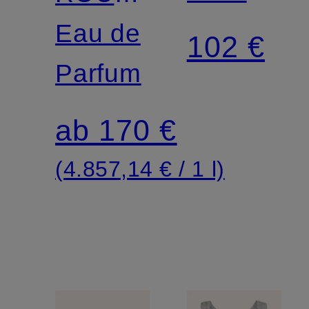
SOFT
540
Eau de
102 €
LOUNGE
Parfum
ab 170 €
(4.857,14 € / 1 l)