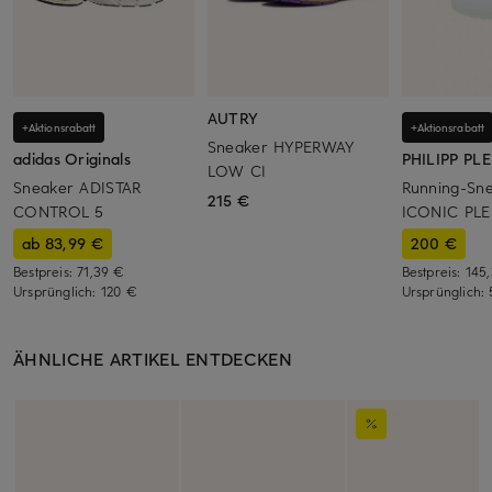
AUTRY
+Aktionsrabatt
+Aktionsrabatt
Sneaker HYPERWAY
adidas Originals
PHILIPP PLE
LOW CI
Sneaker ADISTAR
Running-Sn
215 €
CONTROL 5
ICONIC PLE
ab 83,99 €
200 €
Bestpreis:
71,39 €
Bestpreis:
145
Ursprünglich:
120 €
Ursprünglich:
ÄHNLICHE ARTIKEL ENTDECKEN