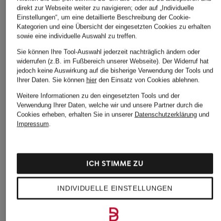
direkt zur Webseite weiter zu navigieren; oder auf „Individuelle
adidas Argentinien
adidas Sneaker Damen
Einstellungen“, um eine detaillierte Beschreibung der Cookie-
Trikots WM 2026
adidas Sneaker Herren
Kategorien und eine Übersicht der eingesetzten Cookies zu erhalten
sowie eine individuelle Auswahl zu treffen.
adidas Deutschland
adidas Sneaker im SALE
Trikots WM 2026
Sie können Ihre Tool-Auswahl jederzeit nachträglich ändern oder
widerrufen (z.B. im Fußbereich unserer Webseite). Der Widerruf hat
adidas Spanien Trikots
adidas Italien Trikots WM
jedoch keine Auswirkung auf die bisherige Verwendung der Tools und
WM 2026
2026
Ihrer Daten.
Sie können
hier
den Einsatz von Cookies ablehnen.
adidas Spezial in
Weitere Informationen zu den eingesetzten Tools und der
adidas Kolumbien Trikots
Schwarz
Verwendung Ihrer Daten, welche wir und unsere Partner durch die
WM 2026
Cookies erheben, erhalten Sie in unserer
Datenschutzerklärung
und
adidas Tennisschuhe
Impressum
.
adidas Mexiko Trikots
WM 2026
adidas WM Trikots 2026
adidas Originals
Beige adidas Originals
ICH STIMME ZU
Ballerinas
CAMPUS
adidas Originals
Beige adidas Originals
INDIVIDUELLE EINSTELLUNGEN
CAMPUS
GAZELLE
adidas Originals
Beige adidas Originals