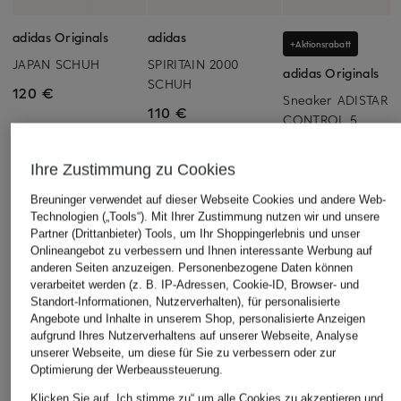
adidas Originals
adidas
+Aktionsrabatt
JAPAN SCHUH
SPIRITAIN 2000
adidas Originals
SCHUH
120 €
Sneaker ADISTAR
110 €
CONTROL 5
ab 83,99 €
Ihre Zustimmung zu Cookies
Bestpreis:
71,39 €
Ursprünglich:
120 €
Breuninger verwendet auf dieser Webseite Cookies und andere Web-
Technologien („Tools“). Mit Ihrer Zustimmung nutzen wir und unsere
Partner (Drittanbieter) Tools, um Ihr Shoppingerlebnis und unser
Onlineangebot zu verbessern und Ihnen interessante Werbung auf
anderen Seiten anzuzeigen. Personenbezogene Daten können
verarbeitet werden (z. B. IP-Adressen, Cookie-ID, Browser- und
Standort-Informationen, Nutzerverhalten), für personalisierte
Angebote und Inhalte in unserem Shop, personalisierte Anzeigen
aufgrund Ihres Nutzerverhaltens auf unserer Webseite, Analyse
unserer Webseite, um diese für Sie zu verbessern oder zur
Optimierung der Werbeaussteuerung.
Weitere Kategorien
Klicken Sie auf „Ich stimme zu“ um alle Cookies zu akzeptieren und