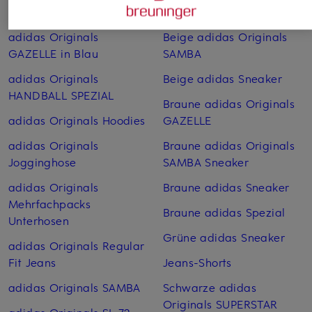
GAZELLE
Handball Spezial
adidas Originals
Beige adidas Originals
GAZELLE in Blau
SAMBA
adidas Originals
Beige adidas Sneaker
HANDBALL SPEZIAL
Braune adidas Originals
adidas Originals Hoodies
GAZELLE
adidas Originals
Braune adidas Originals
Jogginghose
SAMBA Sneaker
adidas Originals
Braune adidas Sneaker
Mehrfachpacks
Braune adidas Spezial
Unterhosen
Grüne adidas Sneaker
adidas Originals Regular
Fit Jeans
Jeans-Shorts
adidas Originals SAMBA
Schwarze adidas
Originals SUPERSTAR