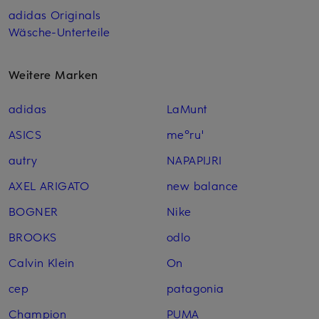
adidas Originals
Wäsche-Unterteile
Weitere Marken
adidas
LaMunt
ASICS
me°ru'
autry
NAPAPIJRI
AXEL ARIGATO
new balance
BOGNER
Nike
BROOKS
odlo
Calvin Klein
On
cep
patagonia
Champion
PUMA