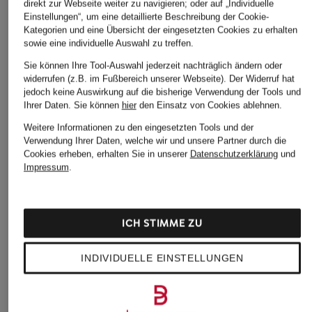
direkt zur Webseite weiter zu navigieren; oder auf „Individuelle
Trikots WM 2026
Einstellungen“, um eine detaillierte Beschreibung der Cookie-
adidas Sneaker Herren
Kategorien und eine Übersicht der eingesetzten Cookies zu erhalten
adidas Deutschland
sowie eine individuelle Auswahl zu treffen.
adidas Sneaker im SALE
Trikots WM 2026
Sie können Ihre Tool-Auswahl jederzeit nachträglich ändern oder
adidas Spanien Trikots
widerrufen (z.B. im Fußbereich unserer Webseite). Der Widerruf hat
adidas Italien Trikots WM
WM 2026
jedoch keine Auswirkung auf die bisherige Verwendung der Tools und
2026
Ihrer Daten.
Sie können
hier
den Einsatz von Cookies ablehnen.
adidas Spezial in
adidas Kolumbien Trikots
Weitere Informationen zu den eingesetzten Tools und der
Schwarz
WM 2026
Verwendung Ihrer Daten, welche wir und unsere Partner durch die
Cookies erheben, erhalten Sie in unserer
Datenschutzerklärung
und
adidas Tennisschuhe
adidas Mexiko Trikots
Impressum
.
WM 2026
adidas WM Trikots 2026
adidas Originals
Beige adidas Originals
ICH STIMME ZU
Ballerinas
CAMPUS
adidas Originals
Beige adidas Originals
INDIVIDUELLE EINSTELLUNGEN
CAMPUS
GAZELLE
adidas Originals
Beige adidas Originals
GAZELLE
Handball Spezial