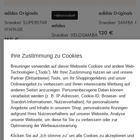
adidas Originals
adidas Originals
+Aktionsrabatt
Sneaker SUPERSTAR
Sneaker SAMBA O
adidas
VINTAGE
120 €
Sneaker VELOSAMBA
150 €
LEA
98,99 €
Ihre Zustimmung zu Cookies
Bestpreis:
89,09 €
Breuninger verwendet auf dieser Webseite Cookies und andere Web-
Ursprünglich:
140 €
Technologien („Tools“). Mit Ihrer Zustimmung nutzen wir und unsere
Partner (Drittanbieter) Tools, um Ihr Shoppingerlebnis und unser
Onlineangebot zu verbessern und Ihnen interessante Werbung auf
anderen Seiten anzuzeigen. Personenbezogene Daten können
verarbeitet werden (z. B. IP-Adressen, Cookie-ID, Browser- und
Standort-Informationen, Nutzerverhalten), für personalisierte
Angebote und Inhalte in unserem Shop, personalisierte Anzeigen
aufgrund Ihres Nutzerverhaltens auf unserer Webseite, Analyse
unserer Webseite, um diese für Sie zu verbessern oder zur
Weitere Kategorien
Optimierung der Werbeaussteuerung.
Klicken Sie auf „Ich stimme zu“ um alle Cookies zu akzeptieren und
adidas Argentinien
adidas Sneaker Damen