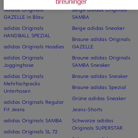
adidas Originals
Beige adidas Originals
GAZELLE in Blau
SAMBA
adidas Originals
Beige adidas Sneaker
HANDBALL SPEZIAL
Braune adidas Originals
adidas Originals Hoodies
GAZELLE
adidas Originals
Braune adidas Originals
Jogginghose
SAMBA Sneaker
adidas Originals
Braune adidas Sneaker
Mehrfachpacks
Braune adidas Spezial
Unterhosen
Grüne adidas Sneaker
adidas Originals Regular
Fit Jeans
Jeans-Shorts
adidas Originals SAMBA
Schwarze adidas
Originals SUPERSTAR
adidas Originals SL 72