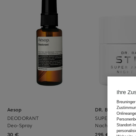
Ihre Zu
Breuninger
Zustimmung
Aesop
DR. BARBARA S
Onlineange
DEODORANT
SUPER ANTI-AG
Personenbe
Deo-Spray
Nachtpflege
Standort-I
personalis
30 €
295 €