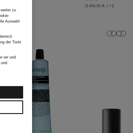
.
(600,00 € / 1 l)
(3.400,00 € / 1 l)
 weiter zu
ookie-
elle Auswahl
bereich
ung der Tools
e wir und
und