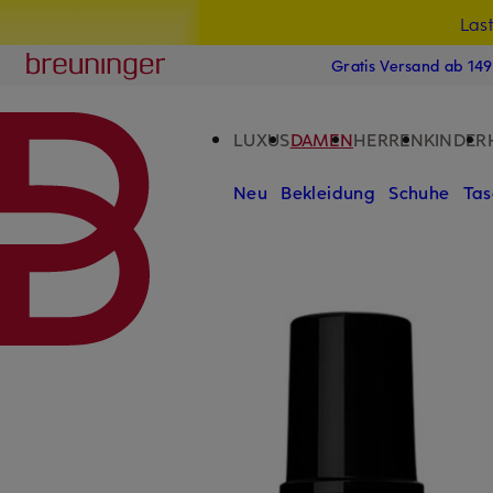
Las
15
ZUM HAUPTINHALT ÜBERSPRINGEN
ZUM SUCHFELD ÜBERSPRINGE
Breuninger
Gratis Versand ab 14
LUXUS
DAMEN
HERREN
KINDER
Neu
Bekleidung
Schuhe
Tas