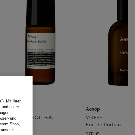
). Mit Ihrer
s und unser
Aesop
Aesop
eigen.
DEODORANT ROLL-ON
VIRĒRE
wser- und
Deodorant
Eau de Parfum
nserem Shop,
 unserer
30 €
170 €