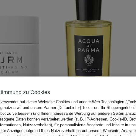
stimmung zu Cookies
 verwendet auf dieser Webseite Cookies und andere Web-Technologien („Tools“
 nutzen wir und unsere Partner (Drittanbieter) Tools, um Ihr Shoppingerlebni
TURM
ACQUA DI PARMA
bot zu verbessern und Ihnen interessante Werbung auf anderen Seiten anzuz
ING NIGHT CREAM
GELSOMINO A FREDDO
zogene Daten können verarbeitet werden (z. B. IP-Adressen, Cookie-ID, Bro
Eau de Parfum
nformationen, Nutzerverhalten), für personalisierte Angebote und Inhalte in u
ierte Anzeigen aufgrund Ihres Nutzerverhaltens auf unserer Webseite, Analyse
ab 220 €