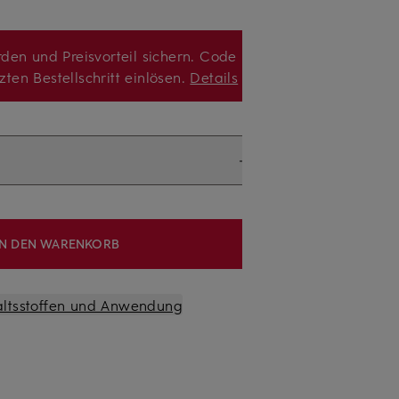
den und Preisvorteil sichern. Code
zten Bestellschritt einlösen.
Details
IN DEN WARENKORB
altsstoffen und Anwendung