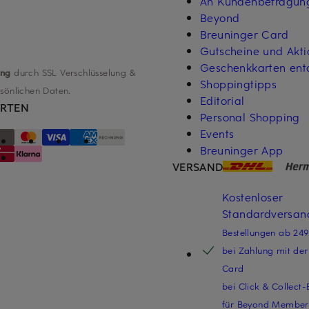
An Kundenbefragun
Beyond
Breuninger Card
Gutscheine und Akt
Geschenkkarten ent
ung
durch SSL Verschlüsselung &
Shoppingtipps
rsönlichen Daten.
Editorial
RTEN
Personal Shopping
Events
Breuninger App
VERSAND
Kostenloser
Standardversand
Bestellungen ab 24
bei Zahlung mit der
Card
bei Click & Collect-
für Beyond Member 