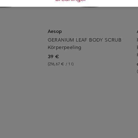
Aesop
GERANIUM LEAF BODY SCRUB
Körperpeeling
39 €
(216,67 € / 1 l)