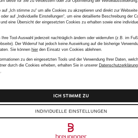
um diese für Sie zu verbessern oder zur Optimierung der Werbeaussteuerung
(4.400,00 € / 1 l)
e auf „Ich stimme zu“ um alle Cookies zu akzeptieren und direkt zur Webseite
 oder auf „Individuelle Einstellungen“, um eine detaillierte Beschreibung der C
 und eine Übersicht der eingesetzten Cookies zu erhalten sowie eine individu
N INSPIRIEREN
 Ihre Tool-Auswahl jederzeit nachträglich ändern oder widerrufen (z.B. im Fuß
bseite). Der Widerruf hat jedoch keine Auswirkung auf die bisherige Verwend
Daten.
Sie können
hier
den Einsatz von Cookies ablehnen.
formationen zu den eingesetzten Tools und der Verwendung Ihrer Daten, welch
tner durch die Cookies erheben, erhalten Sie in unserer
Datenschutzerklärung
m
.
ICH STIMME ZU
INDIVIDUELLE EINSTELLUNGEN