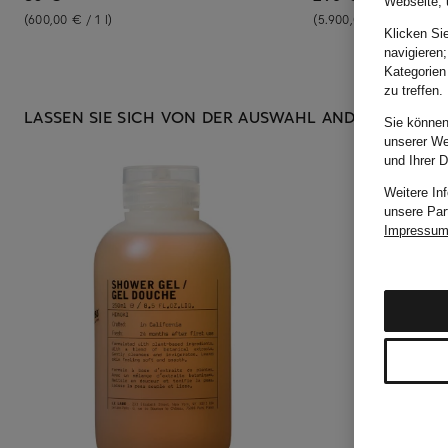
Webseite, 
(600,00 € / 1 l)
(5.900,00 € / 1 l)
Klicken Si
navigieren;
Kategorien
zu treffen.
LASSEN SIE SICH VON DER AUSWAHL ANDERER KUNDE
Sie können
unserer We
und Ihrer 
Weitere In
unsere Par
Impressu