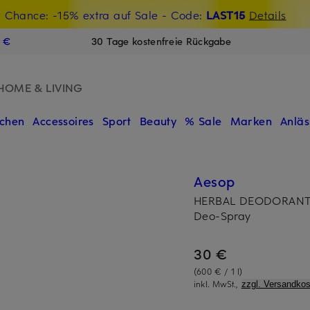
t Chance: -15% extra auf Sale
€-Willkommensgutschein mit Beyond sichern
- Code:
LAST15
Details
N
9 €
30 Tage kostenfreie Rückgabe
HOME & LIVING
chen
Accessoires
Sport
Beauty
% Sale
Marken
Anläs
Aesop
HERBAL DEODORAN
Deo-Spray
30 €
(600 € / 1 l)
inkl. MwSt.,
zzgl. Versandkos