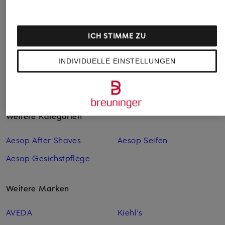
Sonnenschu
62 €
30 €
55 €
(2.066,67 € / 1 l)
(600,00 € / 1 l)
(1.100,00 € / 1
ICH STIMME ZU
INDIVIDUELLE EINSTELLUNGEN
Weitere Kategorien
Aesop After Shaves
Aesop Seifen
Aesop Gesichstpflege
Weitere Marken
AVEDA
Kiehl's