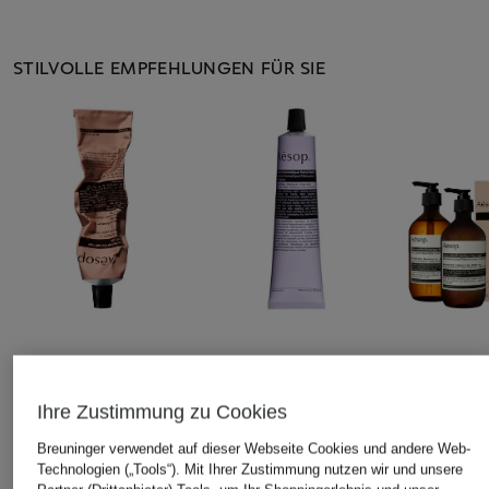
STILVOLLE EMPFEHLUNGEN FÜR SIE
Aesop
Aesop
Aesop
RESURRECTION
ELEOS AROMATIQUE
RESURRECT
Ihre Zustimmung zu Cookies
AROMATIQUE HAND
HAND BALM
Pflege-Set
BALM
Handcreme
121 €
Breuninger verwendet auf dieser Webseite Cookies und andere Web-
Handpflege
30 €
(121,00 € / 1 
Technologien („Tools“). Mit Ihrer Zustimmung nutzen wir und unsere