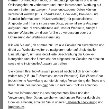
ab 30 €
Partner (Drittanbieter) Tools, um Ihr Shoppingerlebnis und unser
(400,00 € / 1 l)
Onlineangebot zu verbessern und Ihnen interessante Werbung auf
(400,00 € / 1 l)
anderen Seiten anzuzeigen. Personenbezogene Daten können
verarbeitet werden (z. B. IP-Adressen, Cookie-ID, Browser- und
Standort-Informationen, Nutzerverhalten), für personalisierte
LASSEN SIE SICH VON DER AUSWAHL ANDERER
Angebote und Inhalte in unserem Shop, personalisierte Anzeigen
KUNDEN INSPIRIEREN
aufgrund Ihres Nutzerverhaltens auf unserer Webseite, Analyse
unserer Webseite, um diese für Sie zu verbessern oder zur
Optimierung der Werbeaussteuerung.
Klicken Sie auf „Ich stimme zu“ um alle Cookies zu akzeptieren und
direkt zur Webseite weiter zu navigieren; oder auf „Individuelle
Einstellungen“, um eine detaillierte Beschreibung der Cookie-
Kategorien und eine Übersicht der eingesetzten Cookies zu erhalten
sowie eine individuelle Auswahl zu treffen.
Sie können Ihre Tool-Auswahl jederzeit nachträglich ändern oder
widerrufen (z.B. im Fußbereich unserer Webseite). Der Widerruf hat
jedoch keine Auswirkung auf die bisherige Verwendung der Tools und
Ihrer Daten.
Sie können
hier
den Einsatz von Cookies ablehnen.
diptyque
Aesop
Aesop
Weitere Informationen zu den eingesetzten Tools und der
Verwendung Ihrer Daten, welche wir und unsere Partner durch die
FLEUR DE PEAU
HERBAL DEODORANT
PROTECTIVE
Cookies erheben, erhalten Sie in unserer
Datenschutzerklärung
und
Haarparfum
Deo-Spray
LOTION SP
Impressum
.