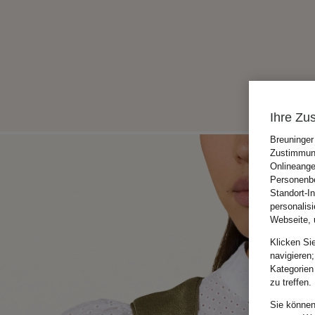
Ihre Zu
Breuninger
Zustimmung
Onlineange
Personenbe
Standort-I
personalis
Webseite, 
Klicken Si
navigieren;
Kategorien
zu treffen.
Sie können