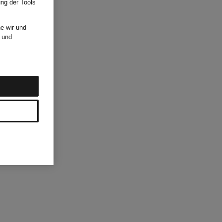
ung der Tools
e wir und
und