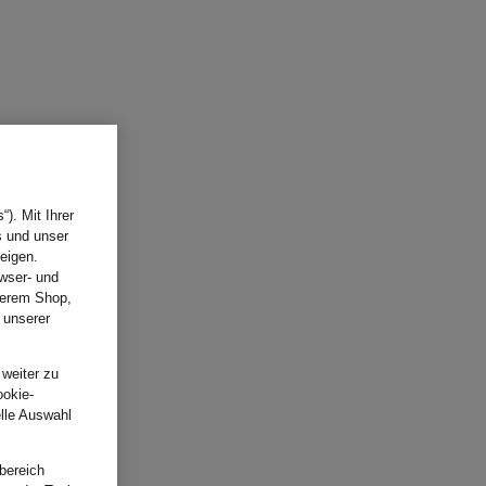
). Mit Ihrer
s und unser
eigen.
wser- und
nserem Shop,
 unserer
.
 weiter zu
ookie-
elle Auswahl
bereich