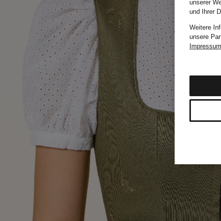
unserer We
und Ihrer 
Weitere In
unsere Par
Impressu