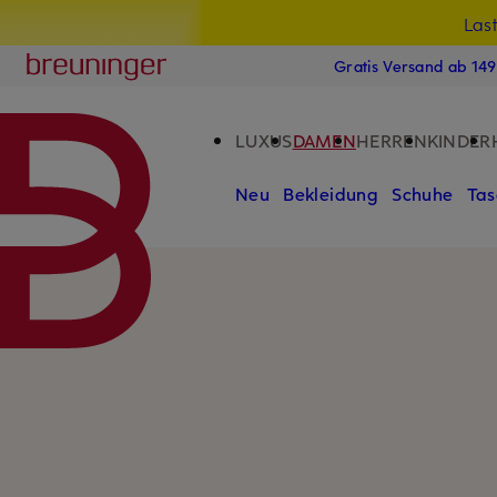
Las
15
ZUM HAUPTINHALT ÜBERSPRINGEN
ZUM SUCHFELD ÜBERSPRINGE
Breuninger
Gratis Versand ab 14
LUXUS
DAMEN
HERREN
KINDER
Neu
Bekleidung
Schuhe
Tas