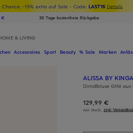
t Chance: -15% extra auf Sale
€-Willkommensgutschein mit Beyond sichern
- Code:
LAST15
Details
N
9 €
30 Tage kostenfreie Rückgabe
HOME & LIVING
chen
Accessoires
Sport
Beauty
% Sale
Marken
Anläs
ALISSA BY KING
Dirndlbluse GINI aus 
129,99 €
inkl. MwSt.,
zzgl. Versandkos