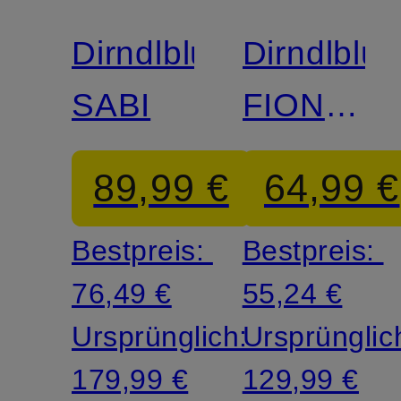
Dirndlbluse
Dirndlblu
SABI
FIONA
aus
89,99 €
64,99 €
Spitze
Bestpreis:
Bestpreis:
76,49 €
55,24 €
Ursprünglich:
Ursprünglic
179,99 €
129,99 €