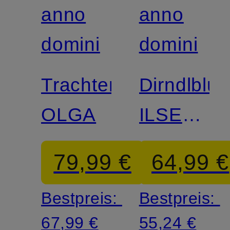
anno
anno
domini
domini
Trachtentop
Dirndlblu
OLGA
ILSE
aus
79,99 €
64,99 €
Lochspitz
Bestpreis:
Bestpreis:
67,99 €
55,24 €