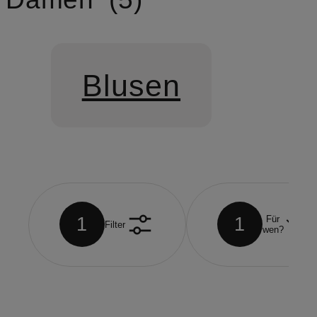
Blusen
1
1
Für
Filter
wen?