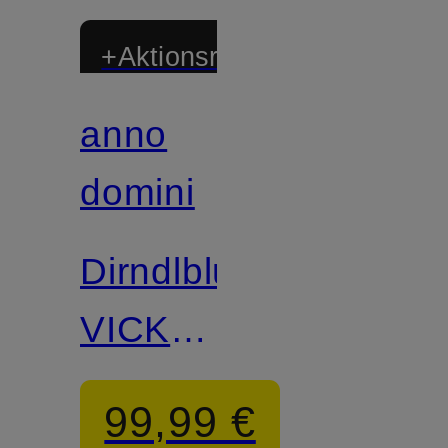
+Aktionsrabatt
anno
domini
Dirndlbluse
VICKY
aus
99,99 €
Spitze