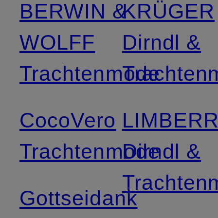
BERWIN &
KRÜGER
WOLFF
Dirndl &
Trachtenmode
Trachten
CocoVero
LIMBER
Trachtenmode
Dirndl &
Trachten
Gottseidank