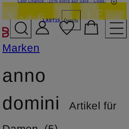
15€-Willkommensgutschein mit Beyond sichern
Last Chance: -15% extra auf Sale
- Code:
LAST15
Details
ZUM HAUPTINHALT ÜBE
Marken
anno
domini
Artikel für
Damen
5