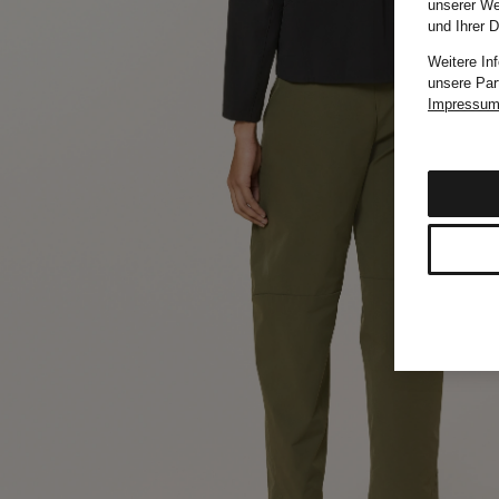
unserer We
und Ihrer 
Weitere In
unsere Par
Impressu