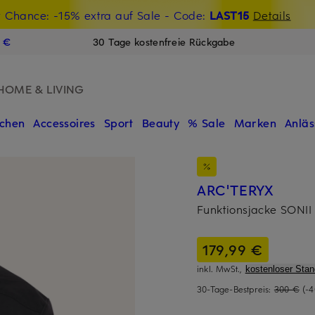
t Chance: -15% extra auf Sale
€-Willkommensgutschein mit Beyond sichern
- Code:
LAST15
Details
N
9 €
30 Tage kostenfreie Rückgabe
HOME & LIVING
chen
Accessoires
Sport
Beauty
% Sale
Marken
Anläs
ARC'TERYX
Funktionsjacke SONII
179,99 €
inkl. MwSt.,
kostenloser Sta
30-Tage-Bestpreis:
300 €
(-