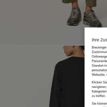
Ihre Zu
Breuninger
Zustimmung
Onlineange
Personenbe
Standort-I
personalis
Webseite, 
Klicken Si
navigieren;
Kategorien
zu treffen.
Sie können