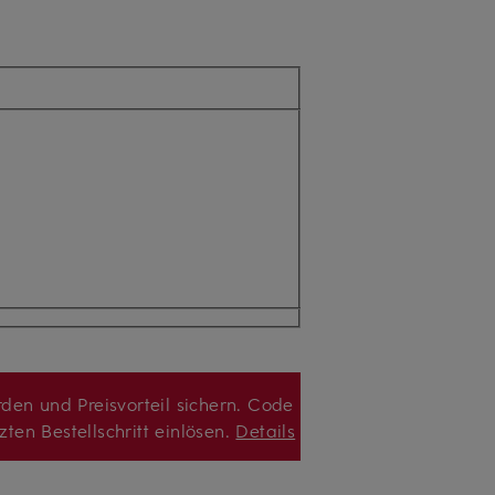
den und Preisvorteil sichern. Code
zten Bestellschritt einlösen.
Details