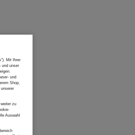
). Mit Ihrer
s und unser
eigen.
wser- und
nserem Shop,
 unserer
.
 weiter zu
ookie-
elle Auswahl
bereich