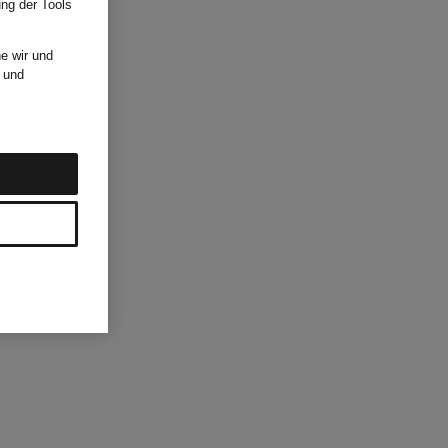
ung der Tools
e wir und
und