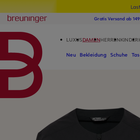
Las
15
ZUM HAUPTINHALT ÜBERSPRINGEN
ZUM SUCHFELD ÜBERSPRINGE
Breuninger
Gratis Versand ab 14
LUXUS
DAMEN
HERREN
KINDER
Neu
Bekleidung
Schuhe
Tas