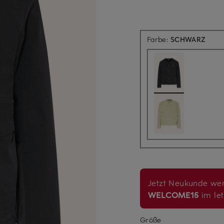
Farbe:
SCHWARZ
Jetzt Neukunde wer
WELCOME15
im let
Größe