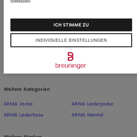
Impressum
.
Lederoptik
729,99 €
149,99 €
129,95 €
ICH STIMME ZU
INDIVIDUELLE EINSTELLUNGEN
Weitere Kategorien
ARMA Jacke
ARMA Lederjacke
ARMA Lederhose
ARMA Mantel
Weitere Marken