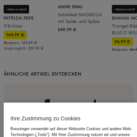
ANINE BING
+Aktionsrabatt
+Aktionsrabatt
Satinkleid MAGNOLIA
PATRIZIA PEPE
BANANA M
mit Seide und Spitze
7/8-Hose
Triangel-Bik
549,99 €
BLUCO WIL
149,99 €
34,99 €
Bestpreis:
144,49 €
Ursprünglich:
229,99 €
Bestpreis:
56 
ÄHNLICHE ARTIKEL ENTDECKEN
Ihre Zustimmung zu Cookies
Breuninger verwendet auf dieser Webseite Cookies und andere Web-
Technologien („Tools“). Mit Ihrer Zustimmung nutzen wir und unsere