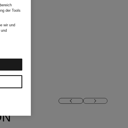
bereich
ung der Tools
e wir und
und
ON