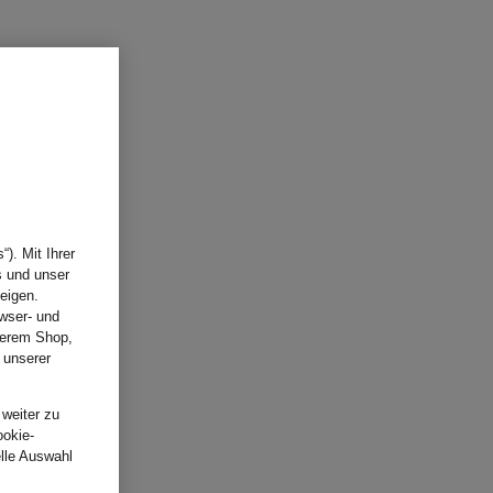
). Mit Ihrer
s und unser
eigen.
wser- und
nserem Shop,
 unserer
.
 weiter zu
ookie-
elle Auswahl