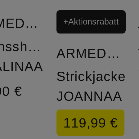
ARMEDANGELS
+Aktionsrabatt
nsshorts
ARMEDANGELS
ALINAA
Strickjacke
90 €
JOANNAA
119,99 €