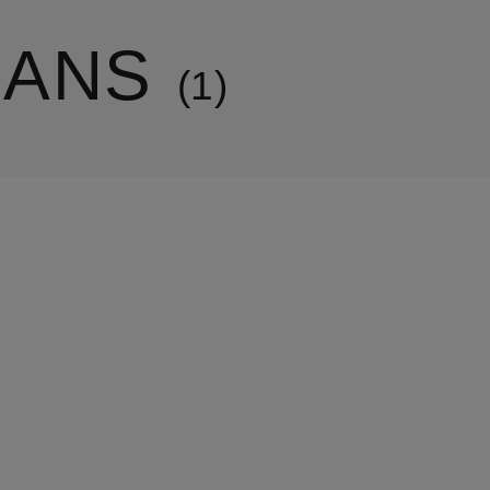
EANS
1