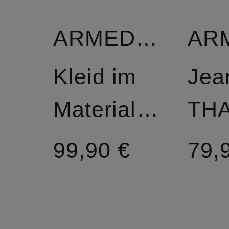
ARMEDANGELS
Kleid im
Jea
Materialmix
TH
99,90 €
79,