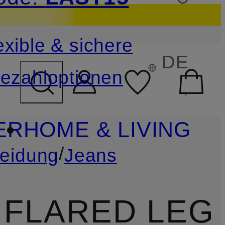
sichern
exible & sichere
FELD ÜBERSPRINGEN
DE
ezahloptionen
ER
HOME & LIVING
/
leidung
Jeans
FLARED LEG