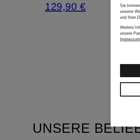
129,90 €
Sie können
unserer We
und Ihrer 
Weitere In
unsere Par
Impressu
UNSERE BELIE