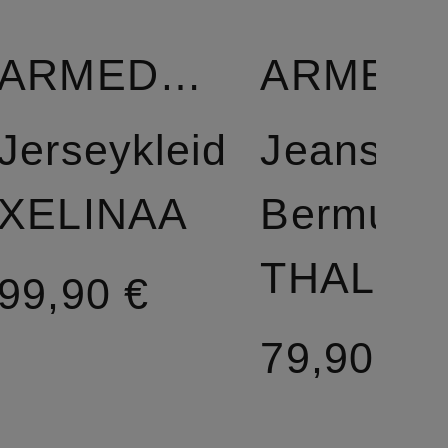
ARMEDANGELS
ARMEDA
Jerseykleid
Jeans-
XELINAA
Bermuda
THALIN
99,90 €
79,90 €