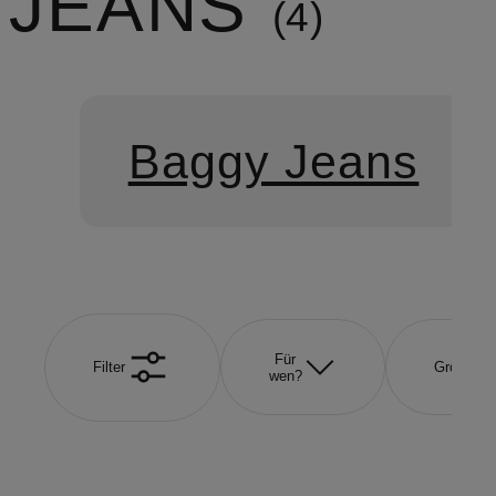
JEANS
4
Baggy Jeans
Für
Filter
Größe
wen?