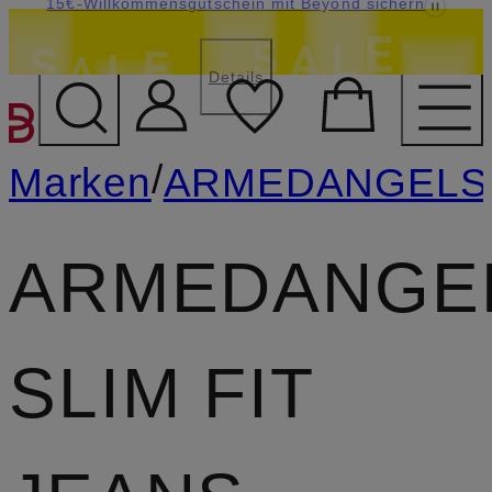
15€-Willkommensgutschein mit Beyond sichern
Last Chance: -15% extra auf Sale
LAST15
Details
ZUM HAUPTINHALT ÜBE
/
Marken
ARMEDANGELS
ARMEDANGE
SLIM FIT