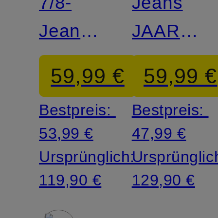
7/8-
Jeans
Jeans
JAARI
MAIRAA
Extra
59,99 €
59,99 €
Slim Fit
Bestpreis:
Bestpreis:
53,99 €
47,99 €
Ursprünglich:
Ursprünglic
119,90 €
129,90 €