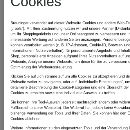
Cookies
CALIDA
PAUL
Breuninger verwendet auf dieser Webseite Cookies und andere Web-Te
(„Tools“). Mit Ihrer Zustimmung nutzen wir und unsere Partner (Drittanbi
um Ihr Shoppingerlebnis und unser Onlineangebot zu verbessern und I
interessante Werbung auf anderen Seiten anzuzeigen. Personenbezog
Columbia
Peak
können verarbeitet werden (z. B. IP-Adressen, Cookie-ID, Browser- und
Informationen, Nutzerverhalten), für personalisierte Angebote und Inhal
Shop, personalisierte Anzeigen aufgrund Ihres Nutzerverhaltens auf un
Performa
Webseite, Analyse unserer Webseite, um diese für Sie zu verbessern o
Optimierung der Werbeaussteuerung.
COS
Klicken Sie auf „Ich stimme zu“ um alle Cookies zu akzeptieren und dir
Webseite weiter zu navigieren; oder auf „Individuelle Einstellungen“, u
REPEAT
detaillierte Beschreibung der Cookie-Kategorien und eine Übersicht der
Cookies zu erhalten sowie eine individuelle Auswahl zu treffen.
dea
Sie können Ihre Tool-Auswahl jederzeit nachträglich ändern oder widerr
Fußbereich unserer Webseite). Der Widerruf hat jedoch keine Auswirku
bisherige Verwendung der Tools und Ihrer Daten.
Sie können
hier
den E
kudibal
SANDRO
Cookies ablehnen.
Weitere Informationen zu den eingesetzten Tools und der Verwendung I