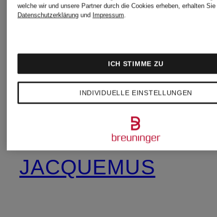
welche wir und unsere Partner durch die Cookies erheben, erhalten Sie 
Datenschutzerklärung
und
Impressum
.
DRYKORN
VENICE
BEACH
ICH STIMME ZU
FENDI
INDIVIDUELLE EINSTELLUNGEN
WOOLRI
GIVENCHY
JACQUEMUS