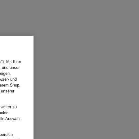
). Mit Ihrer
s und unser
eigen.
wser- und
nserem Shop,
 unserer
.
 weiter zu
ookie-
elle Auswahl
bereich