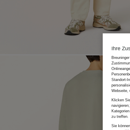
Ihre Zu
Breuninger
Zustimmung
Onlineange
Personenbe
Standort-I
personalis
Webseite, 
Klicken Si
navigieren;
Kategorien
zu treffen.
Sie können