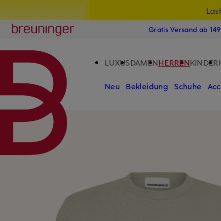
Las
15
ZUM HAUPTINHALT ÜBERSPRINGEN
ZUM SUCHFELD ÜBERSPRINGE
Breuninger
Gratis Versand ab 14
LUXUS
DAMEN
HERREN
KINDER
Neu
Bekleidung
Schuhe
Acc