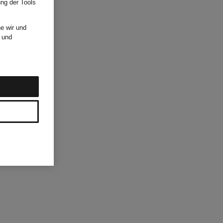
ung der Tools
e wir und
und