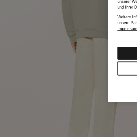
unserer We
und Ihrer 
Weitere In
unsere Par
Impressu