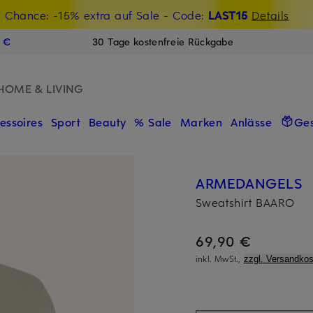
t Chance: -15% extra auf Sale
€-Willkommensgutschein mit Beyond sichern
- Code:
LAST15
Details
N
9 €
30 Tage kostenfreie Rückgabe
HOME & LIVING
essoires
Sport
Beauty
% Sale
Marken
Anlässe
Ge
ARMEDANGELS
Sweatshirt BAARO
69,90 €
inkl. MwSt.,
zzgl. Versandkos