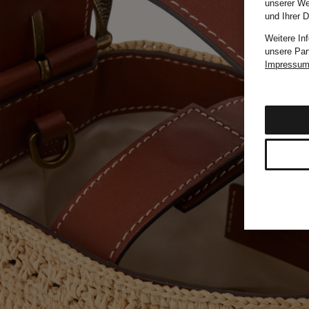
unserer We
und Ihrer 
Weitere In
unsere Par
Impressu