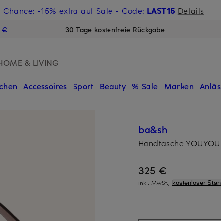
t Chance: -15% extra auf Sale
€-Willkommensgutschein mit Beyond sichern
- Code:
LAST15
Details
N
9 €
30 Tage kostenfreie Rückgabe
HOME & LIVING
chen
Accessoires
Sport
Beauty
% Sale
Marken
Anläs
ba&sh
Handtasche YOUYOU
325 €
inkl. MwSt.,
kostenloser Sta