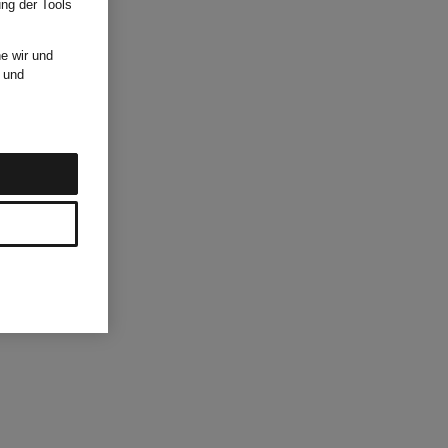
ung der Tools
e wir und
und