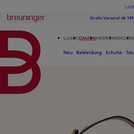
Las
15
ZUM HAUPTINHALT ÜBERSPRINGEN
ZUM SUCHFELD ÜBERSPRINGE
Breuninger
Gratis Versand ab 14
LUXUS
DAMEN
HERREN
KINDER
Neu
Bekleidung
Schuhe
Tas