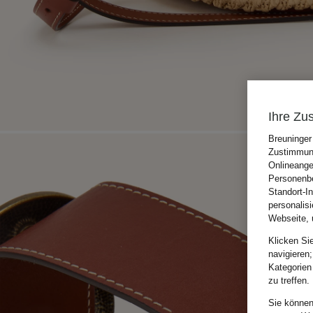
Ihre Zu
Breuninger
Zustimmung
Onlineange
Personenbe
Standort-I
personalis
Webseite, 
Klicken Si
navigieren;
Kategorien
zu treffen.
Sie können