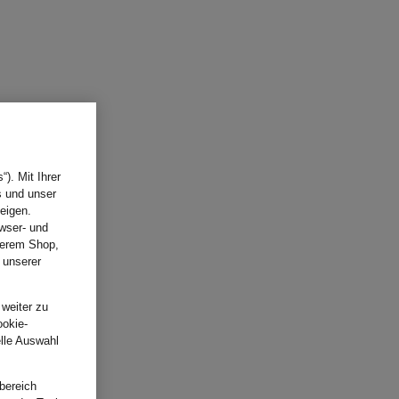
). Mit Ihrer
s und unser
eigen.
wser- und
nserem Shop,
 unserer
.
 weiter zu
ookie-
elle Auswahl
bereich