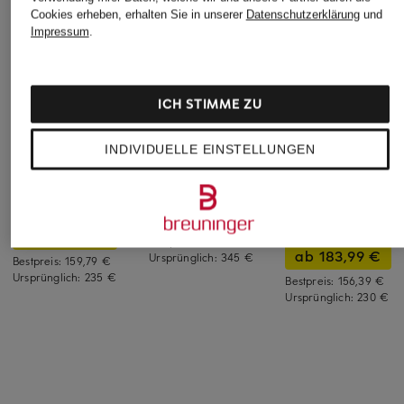
Cookies erheben, erhalten Sie in unserer
Datenschutzerklärung
und
Impressum
.
ICH STIMME ZU
+Aktionsrabatt
+Aktionsrabatt
+Aktionsrabatt
INDIVIDUELLE EINSTELLUNGEN
KENNEL &
UNÜTZER
KENNEL &
SCHMENGER
SCHMENGER
Zehentrenner
Zehentrenner AILY
Sandalen CARLY mi
275,99 €
Nieten
ab 187,99 €
Bestpreis:
234,59 €
ab 183,99 €
Ursprünglich:
345 €
Bestpreis:
159,79 €
Ursprünglich:
235 €
Bestpreis:
156,39 €
Ursprünglich:
230 €