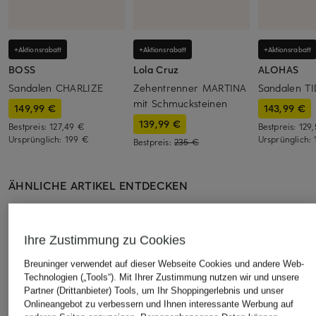
+Aktionsrabatt
+Aktionsrabatt
+Aktionsrabatt
BOSS
Lola Cruz
ALOHAS
Sandalen CHARLIZE
Zehentrenner MARTINA
Sandalen T
mit Schmucksteinen
149,99 €
143,99 €
139,99 €
Bestpreis:
127,49 €
Bestpreis:
129
Ursprünglich:
199 €
Ursprünglich:
Bestpreis:
235 €
ÄHNLICHE ARTIKEL ENTDECKEN
Ihre Zustimmung zu Cookies
Breuninger verwendet auf dieser Webseite Cookies und andere Web-
Technologien („Tools“). Mit Ihrer Zustimmung nutzen wir und unsere
Partner (Drittanbieter) Tools, um Ihr Shoppingerlebnis und unser
Onlineangebot zu verbessern und Ihnen interessante Werbung auf