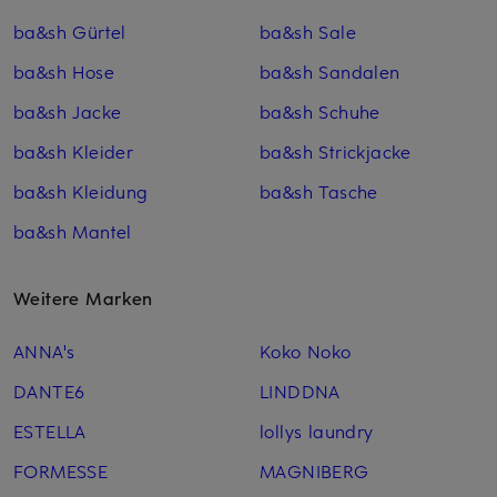
ba&sh Gürtel
ba&sh Sale
ba&sh Hose
ba&sh Sandalen
ba&sh Jacke
ba&sh Schuhe
ba&sh Kleider
ba&sh Strickjacke
ba&sh Kleidung
ba&sh Tasche
ba&sh Mantel
Weitere Marken
ANNA's
Koko Noko
DANTE6
LINDDNA
ESTELLA
lollys laundry
FORMESSE
MAGNIBERG