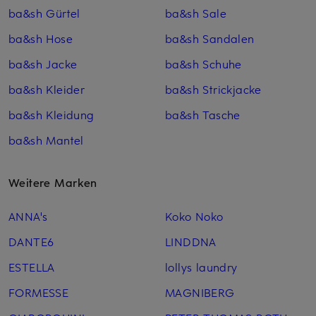
ba&sh Gürtel
ba&sh Sale
ba&sh Hose
ba&sh Sandalen
ba&sh Jacke
ba&sh Schuhe
ba&sh Kleider
ba&sh Strickjacke
ba&sh Kleidung
ba&sh Tasche
ba&sh Mantel
Weitere Marken
ANNA's
Koko Noko
DANTE6
LINDDNA
ESTELLA
lollys laundry
FORMESSE
MAGNIBERG