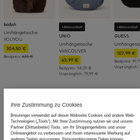
ba&sh
+Aktionsrabatt
+Aktionsrabatt
Umhängetasche
UNIO
GUESS
YOUYOU
Umhängetasche
Umhängeta
304,50 €
VANCOUVER
107,99 €
Bestpreis:
435 €
63,99 €
Bestpreis:
91,
Ursprünglich:
Bestpreis:
54,39 €
Ursprünglich:
79,99 €
ÄHNLICHE ARTIKEL ENTDECKEN
Ihre Zustimmung zu Cookies
Breuninger verwendet auf dieser Webseite Cookies und andere Web-
Technologien („Tools“). Mit Ihrer Zustimmung nutzen wir und unsere
Partner (Drittanbieter) Tools, um Ihr Shoppingerlebnis und unser
Onlineangebot zu verbessern und Ihnen interessante Werbung auf
anderen Seiten anzuzeigen. Personenbezogene Daten können