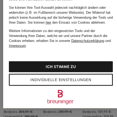
Sie können Ihre Tool-Auswahl jederzeit nachträglich ändern oder
widerrufen (z.B. im Fußbereich unserer Webseite). Der Widerruf hat
jedoch keine Auswirkung auf die bisherige Verwendung der Tools und
Ihrer Daten.
Sie können
hier
den Einsatz von Cookies ablehnen.
Weitere Informationen zu den eingesetzten Tools und der
Verwendung Ihrer Daten, welche wir und unsere Partner durch die
Cookies erheben, erhalten Sie in unserer
Datenschutzerklärung
und
Impressum
.
ICH STIMME ZU
+Aktionsrabatt
+Aktionsrabatt
+Aktionsrabatt
INDIVIDUELLE EINSTELLUNGEN
MRS & HUGS
RIANI
MRS & HUGS
Abendkleid
Kleid mit Lochspitze
Abendkleid
119,99 €
199,99 €
199,99 €
Bestpreis:
254,99 €
Bestpreis:
249,99 €
Bestpreis:
169,99 €
Ursprünglich:
299,99 €
Ursprünglich:
259,99 