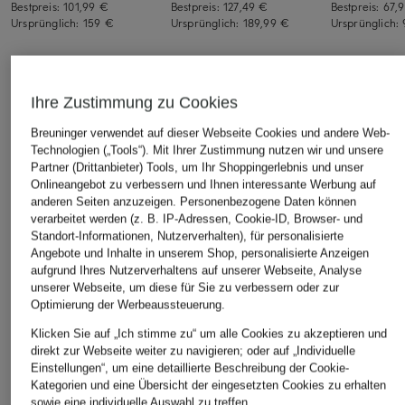
Bestpreis:
101,99 €
Bestpreis:
127,49 €
Bestpreis:
67,
Ursprünglich:
159 €
Ursprünglich:
189,99 €
Ursprünglich:
Ihre Zustimmung zu Cookies
ÄHNLICHE ARTIKEL ENTDECKEN
Breuninger verwendet auf dieser Webseite Cookies und andere Web-
Technologien („Tools“). Mit Ihrer Zustimmung nutzen wir und unsere
Partner (Drittanbieter) Tools, um Ihr Shoppingerlebnis und unser
Onlineangebot zu verbessern und Ihnen interessante Werbung auf
anderen Seiten anzuzeigen. Personenbezogene Daten können
verarbeitet werden (z. B. IP-Adressen, Cookie-ID, Browser- und
Standort-Informationen, Nutzerverhalten), für personalisierte
Angebote und Inhalte in unserem Shop, personalisierte Anzeigen
aufgrund Ihres Nutzerverhaltens auf unserer Webseite, Analyse
unserer Webseite, um diese für Sie zu verbessern oder zur
Optimierung der Werbeaussteuerung.
Klicken Sie auf „Ich stimme zu“ um alle Cookies zu akzeptieren und
direkt zur Webseite weiter zu navigieren; oder auf „Individuelle
Einstellungen“, um eine detaillierte Beschreibung der Cookie-
Kategorien und eine Übersicht der eingesetzten Cookies zu erhalten
sowie eine individuelle Auswahl zu treffen.