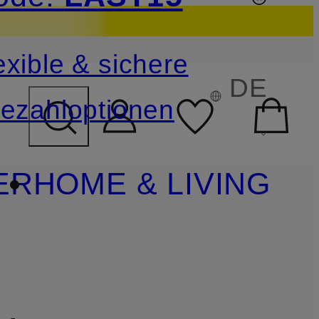
sichern
exible & sichere
FELD ÜBERSPRINGEN
DE
ezahloptionen
ER
HOME & LIVING