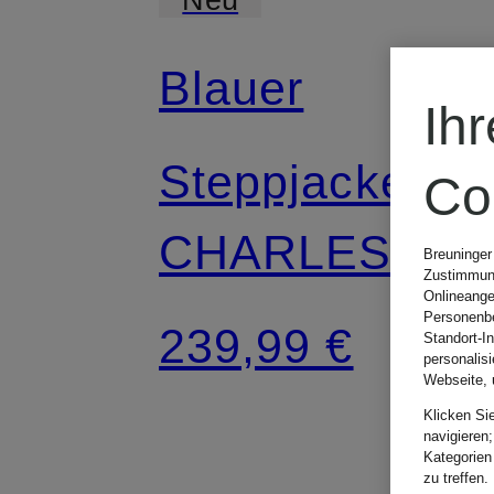
Blauer
Ih
Steppjacke
Co
CHARLES
Breuninger
Zustimmung
Onlineange
Personenbe
239,99 €
Standort-I
personalis
Webseite, 
Klicken Si
navigieren;
Kategorien
zu treffen.