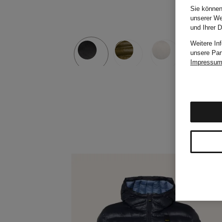
Sie können
unserer We
und Ihrer 
Weitere In
unsere Par
Impressu