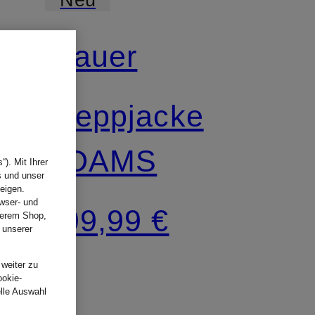
Blauer
Steppjacke
ADAMS
). Mit Ihrer
s und unser
eigen.
wser- und
299,99 €
nserem Shop,
 unserer
.
 weiter zu
ookie-
elle Auswahl