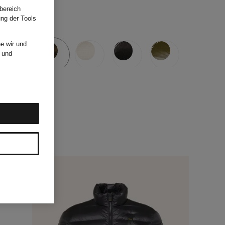
bereich
ung der Tools
e wir und
und