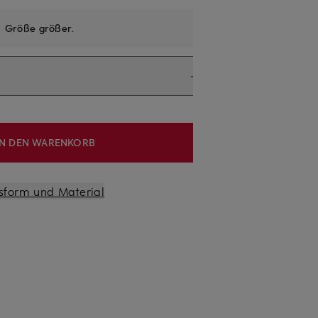
e
Größe größer
.
IN DEN WARENKORB
sform und Material