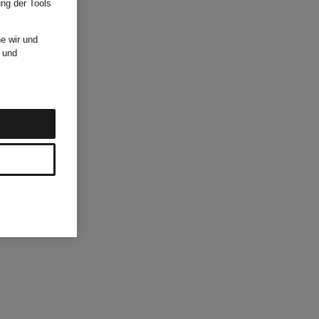
ung der Tools
e wir und
und