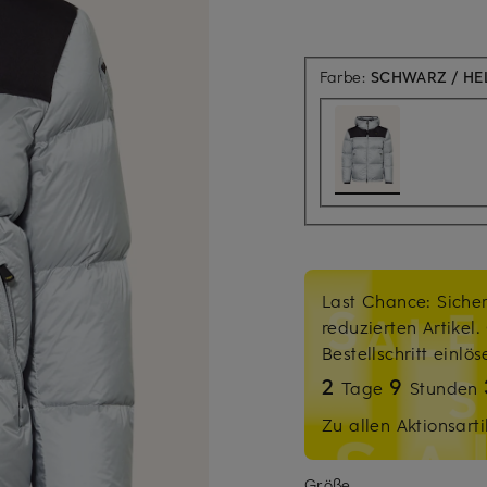
Farbe:
SCHWARZ / HE
Last Chance: Sicher
reduzierten Artikel
Bestellschritt einlö
2
9
Tage
Stunden
Zu allen Aktionsarti
Größe