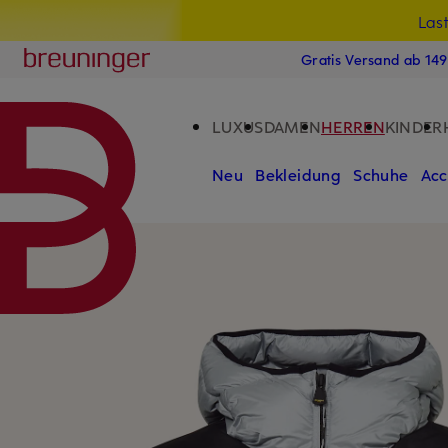
Las
15
ZUM HAUPTINHALT ÜBERSPRINGEN
ZUM SUCHFELD ÜBERSPRINGE
Breuninger
Gratis Versand ab 14
LUXUS
DAMEN
HERREN
KINDER
Neu
Bekleidung
Schuhe
Acc