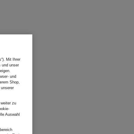
). Mit Ihrer
s und unser
eigen.
wser- und
nserem Shop,
 unserer
.
 weiter zu
ookie-
elle Auswahl
bereich