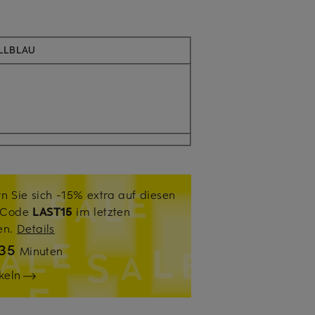
LLBLAU
n Sie sich -15% extra auf diesen
. Code
LAST15
im letzten
sen.
Details
35
Minuten
keln