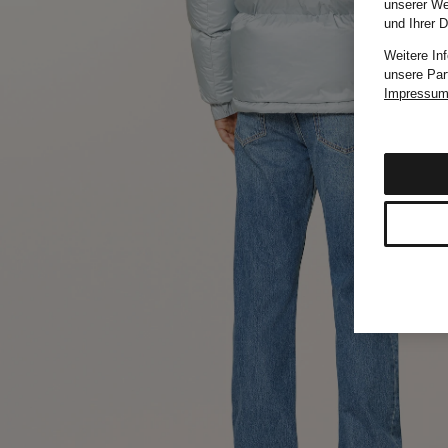
unserer We
und Ihrer 
Weitere In
unsere Par
Impressu