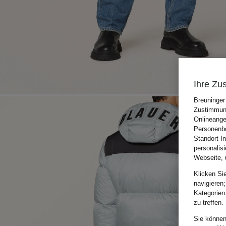
Ihre Zu
Breuninger
Zustimmung
Onlineange
Personenbe
Standort-I
personalis
Webseite, 
Klicken Si
navigieren;
Kategorien
zu treffen.
Sie können