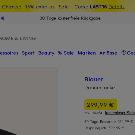
t Chance: -15% extra auf Sale
€-Willkommensgutschein mit Beyond sichern
- Code:
LAST15
Details
N
9 €
30 Tage kostenfreie Rückgabe
HOME & LIVING
essoires
Sport
Beauty
% Sale
Marken
Anlässe
Ge
Blauer
Daunenjacke
299,99 €
inkl. MwSt.,
kostenloser Sta
30-Tage-Bestpreis:
254,99 €
Ursprünglich:
599,99 €