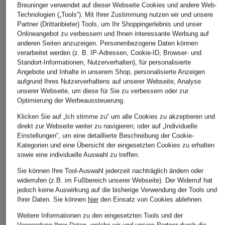
Breuninger verwendet auf dieser Webseite Cookies und andere Web-
Technologien („Tools“). Mit Ihrer Zustimmung nutzen wir und unsere
Partner (Drittanbieter) Tools, um Ihr Shoppingerlebnis und unser
Onlineangebot zu verbessern und Ihnen interessante Werbung auf
anderen Seiten anzuzeigen. Personenbezogene Daten können
verarbeitet werden (z. B. IP-Adressen, Cookie-ID, Browser- und
Standort-Informationen, Nutzerverhalten), für personalisierte
Angebote und Inhalte in unserem Shop, personalisierte Anzeigen
aufgrund Ihres Nutzerverhaltens auf unserer Webseite, Analyse
unserer Webseite, um diese für Sie zu verbessern oder zur
Optimierung der Werbeaussteuerung.
Klicken Sie auf „Ich stimme zu“ um alle Cookies zu akzeptieren und
direkt zur Webseite weiter zu navigieren; oder auf „Individuelle
Einstellungen“, um eine detaillierte Beschreibung der Cookie-
Kategorien und eine Übersicht der eingesetzten Cookies zu erhalten
sowie eine individuelle Auswahl zu treffen.
Sie können Ihre Tool-Auswahl jederzeit nachträglich ändern oder
CANADA GOOSE
VILEBREQUIN
widerrufen (z.B. im Fußbereich unserer Webseite). Der Widerruf hat
+Aktionsrabatt
jedoch keine Auswirkung auf die bisherige Verwendung der Tools und
Cap
Cap SUN
Ihrer Daten.
Sie können
hier
den Einsatz von Cookies ablehnen.
adidas Originals
295 €
75 €
Cap
Weitere Informationen zu den eingesetzten Tools und der
Verwendung Ihrer Daten, welche wir und unsere Partner durch die