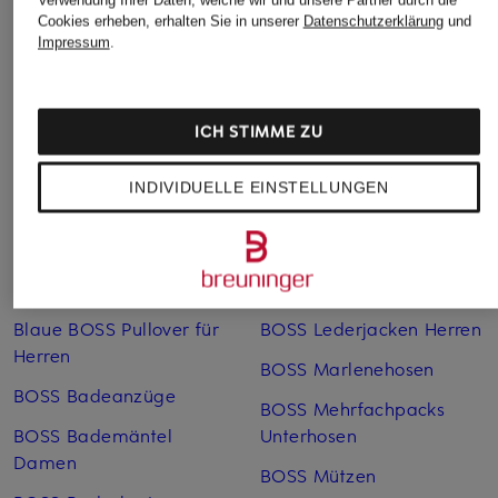
9,99 €
Cookies erheben, erhalten Sie in unserer
Datenschutzerklärung
und
Impressum
.
Bestpreis:
8,49 €
Ursprünglich:
28 €
ICH STIMME ZU
INDIVIDUELLE EINSTELLUNGEN
Weitere Kategorien
Blaue BOSS Pullover für
BOSS Lederjacken Herren
Herren
BOSS Marlenehosen
BOSS Badeanzüge
BOSS Mehrfachpacks
BOSS Bademäntel
Unterhosen
Damen
BOSS Mützen