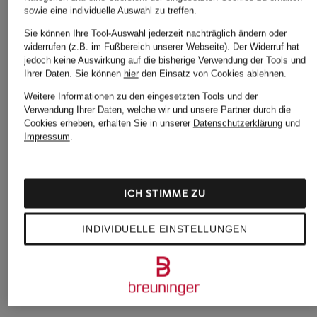
sowie eine individuelle Auswahl zu treffen.
Sie können Ihre Tool-Auswahl jederzeit nachträglich ändern oder
widerrufen (z.B. im Fußbereich unserer Webseite). Der Widerruf hat
jedoch keine Auswirkung auf die bisherige Verwendung der Tools und
Ihrer Daten.
Sie können
hier
den Einsatz von Cookies ablehnen.
Weitere Informationen zu den eingesetzten Tools und der
Verwendung Ihrer Daten, welche wir und unsere Partner durch die
Cookies erheben, erhalten Sie in unserer
Datenschutzerklärung
und
eleventy
Impressum
.
+Aktionsrabatt
+Aktionsrabatt
Chino Extra Slim Fit
JOOP! JEANS
BALDESSARINI
370 €
Chino RAFAEL
Chino Regular Fit
ICH STIMME ZU
Regular Fit
79,99 €
89,99 €
Bestpreis:
67,99 €
INDIVIDUELLE EINSTELLUNGEN
Ursprünglich:
129,99 €
Bestpreis:
80,99 €
Ursprünglich:
139,99 €