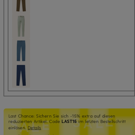
Last Chance: Sichern Sie sich -15% extra auf diesen
reduzierten Artikel. Code
LAST15
im letzten Bestellschritt
einlösen.
Details