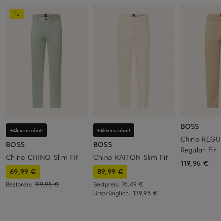
BOSS
+Aktionsrabatt
+Aktionsrabatt
Chino REGU
BOSS
BOSS
Regular Fit
Chino CHINO Slim Fit
Chino KAITON Slim Fit
119,95 €
69,99 €
89,99 €
Bestpreis:
119,95 €
Bestpreis:
76,49 €
Ursprünglich:
139,95 €