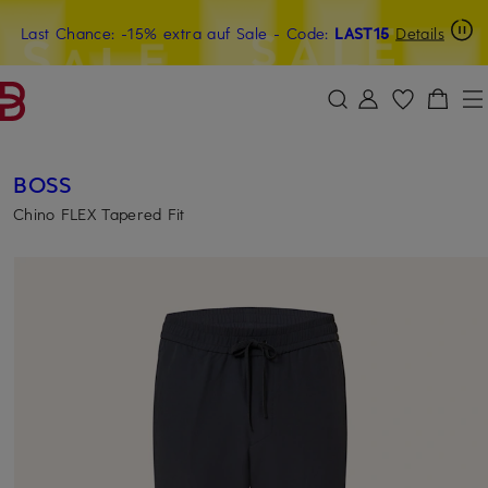
Last Chance: -15% extra auf Sale
15€-Willkommensgutschein mit Beyond sichern
- Code:
LAST15
Details
ZUM HAUPTINHALT ÜBERSPRINGEN
ZUM SUCHFELD ÜBERSPRINGE
BOSS
Chino FLEX Tapered Fit