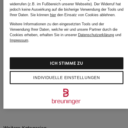
widerrufen (z.B. im Fußbereich unserer Webseite). Der Widerruf hat
PROFUOMO
BOSS
+Aktionsrabatt
jedoch keine Auswirkung auf die bisherige Verwendung der Tools und
Chino Regular Fit
Anzughose LENON
Ihrer Daten.
Sie können
hier
den Einsatz von Cookies ablehnen.
CHAS
Regular Fit
159,95 €
Weitere Informationen zu den eingesetzten Tools und der
Chino Slim Fit
Verwendung Ihrer Daten, welche wir und unsere Partner durch die
179,95 €
Cookies erheben, erhalten Sie in unserer
Datenschutzerklärung
und
79,99 €
Impressum
.
Bestpreis:
165,75 €
Ursprünglich:
195 €
ICH STIMME ZU
INDIVIDUELLE EINSTELLUNGEN
Weitere Kategorien