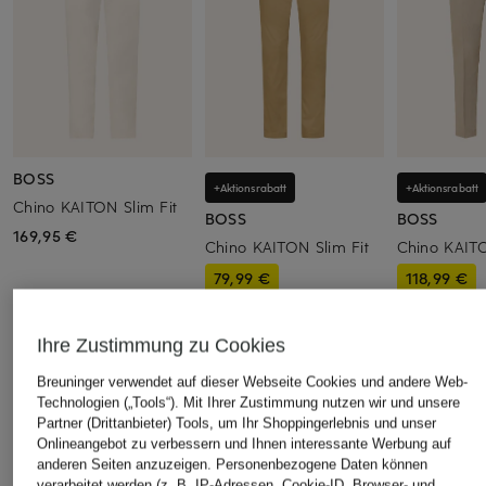
BOSS
+Aktionsrabatt
+Aktionsrabatt
Chino KAITON Slim Fit
BOSS
BOSS
169,95 €
Chino KAITON Slim Fit
Chino KAITO
79,99 €
118,99 €
Bestpreis:
159,95 €
Bestpreis:
101,
Ursprünglich:
Ihre Zustimmung zu Cookies
Breuninger verwendet auf dieser Webseite Cookies und andere Web-
Technologien („Tools“). Mit Ihrer Zustimmung nutzen wir und unsere
ÄHNLICHE ARTIKEL ENTDECKEN
Partner (Drittanbieter) Tools, um Ihr Shoppingerlebnis und unser
Onlineangebot zu verbessern und Ihnen interessante Werbung auf
anderen Seiten anzuzeigen. Personenbezogene Daten können
verarbeitet werden (z. B. IP-Adressen, Cookie-ID, Browser- und