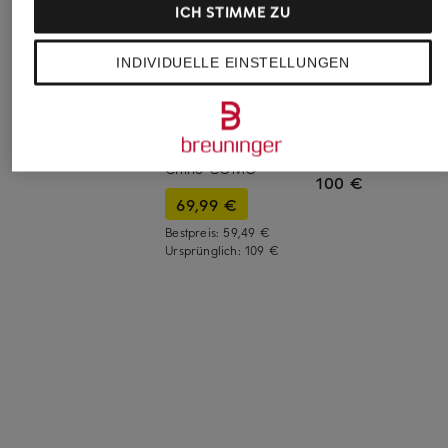
ICH STIMME ZU
INDIVIDUELLE EINSTELLUNGEN
STROKESMAN'S
TED BAKER
+Aktionsrabatt
Chino
Chino HAYDAE Sli
LES DEUX
Fit
79,99 €
Chino COMO
100 €
69,99 €
Bestpreis:
59,49 €
Ursprünglich:
109 €