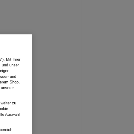
). Mit Ihrer
s und unser
eigen.
wser- und
nserem Shop,
 unserer
.
 weiter zu
ookie-
elle Auswahl
bereich