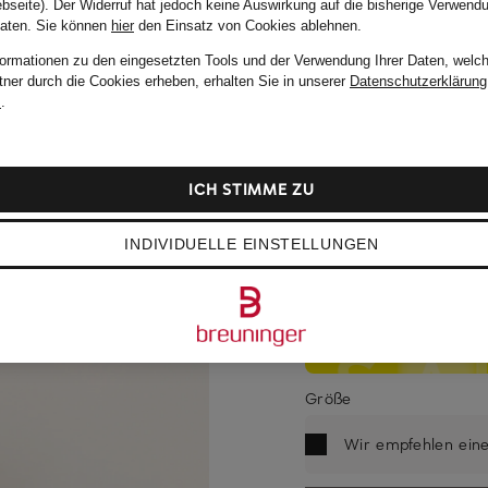
bseite). Der Widerruf hat jedoch keine Auswirkung auf die bisherige Verwend
Daten.
Sie können
hier
den Einsatz von Cookies ablehnen.
formationen zu den eingesetzten Tools und der Verwendung Ihrer Daten, welch
tner durch die Cookies erheben, erhalten Sie in unserer
Datenschutzerklärung
m
.
ICH STIMME ZU
Last Chance: Sicher
reduzierten Artikel
INDIVIDUELLE EINSTELLUNGEN
Bestellschritt einlö
2
2
Tage
Stunden
Zu allen Aktionsarti
Größe
Wir empfehlen ein