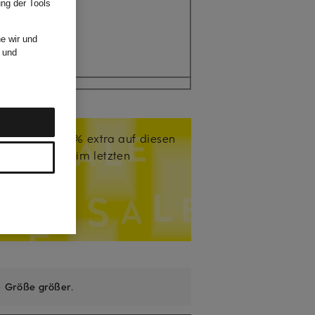
ung der Tools
e wir und
und
n Sie sich -15% extra auf diesen
. Code
LAST15
im letzten
sen.
Details
47
Minuten
keln
e
Größe größer
.