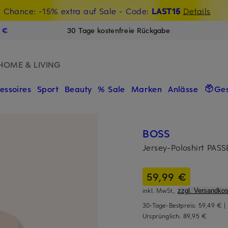
t Chance: -15% extra auf Sale
€-Willkommensgutschein mit Beyond sichern
- Code:
LAST15
Details
N
9 €
30 Tage kostenfreie Rückgabe
HOME & LIVING
essoires
Sport
Beauty
% Sale
Marken
Anlässe
Ge
BOSS
Jersey-Poloshirt PA
59,99 €
inkl. MwSt.,
zzgl. Versandkos
30-Tage-Bestpreis:
59,49 €
|
Ursprünglich:
89,95 €