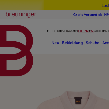
Las
15
ZUM HAUPTINHALT ÜBERSPRINGEN
ZUM SUCHFELD ÜBERSPRINGE
Breuninger
Gratis Versand ab 14
LUXUS
DAMEN
HERREN
KINDER
Neu
Bekleidung
Schuhe
Acc