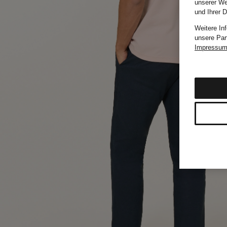
unserer We
und Ihrer 
Weitere In
unsere Par
Impressu