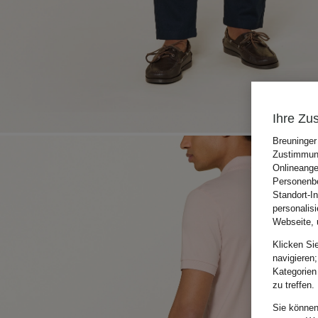
Ihre Zu
Breuninger
Zustimmung
Onlineange
Personenbe
Standort-I
personalis
Webseite, 
Klicken Si
navigieren;
Kategorien
zu treffen.
Sie können