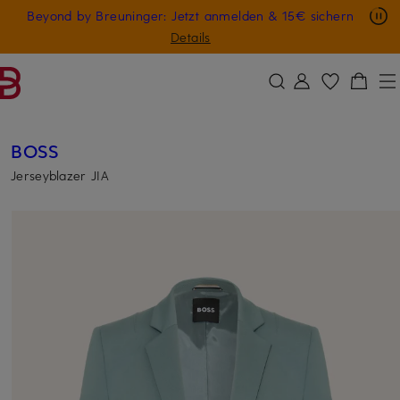
Nur in der App: -10 € auf digitale Geschenkkarten
Beyond by Breuninger: Jetzt anmelden & 15€ sichern
ZUM HAUPTINHALT ÜBERSPRINGEN
ZUM SUCHFELD ÜBERSPRINGE
GESCHENK20
Details
BOSS
Jerseyblazer JIA