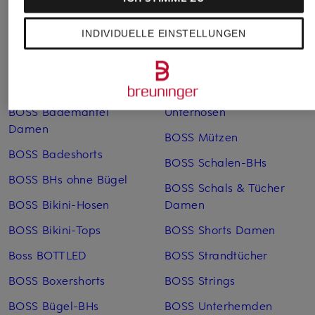
Weitere Kategorien
INDIVIDUELLE EINSTELLUNGEN
Blaue BOSS Pullover für
BOSS Lederjacken Herren
Herren
BOSS Marlenehosen
BOSS Badeanzüge
BOSS Mehrfachpacks
BOSS Bademäntel
Unterhosen
Damen
BOSS Mützen
BOSS Badeshorts
BOSS Schalen-BHs
BOSS BHs ohne Bügel
BOSS Schals & Tücher
BOSS Bikini-Hosen
Damen
BOSS Bikini-Tops
BOSS Shorts Damen
Boss BOTTLED
BOSS Strandtücher
BOSS Boxershorts
BOSS Strings
BOSS Bügel-BHs
BOSS Unterhemden