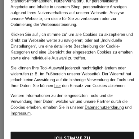
Standort-Informationen, Nutzerverhalten), für personalisierte
Angebote und Inhalte in unserem Shop, personalisierte Anzeigen
aufgrund Ihres Nutzerverhaltens auf unserer Webseite, Analyse
unserer Webseite, um diese für Sie zu verbessern oder zur
Optimierung der Werbeaussteuerung.
Klicken Sie auf „Ich stimme zu“ um alle Cookies zu akzeptieren und
direkt zur Webseite weiter zu navigieren; oder auf „Individuelle
BOSS
JOOP!
CINQUE
Einstellungen“, um eine detaillierte Beschreibung der Cookie-
Kategorien und eine Übersicht der eingesetzten Cookies zu erhalten
Blazer JIA
Blazer
Jacquard-Blazer
sowie eine individuelle Auswahl zu treffen.
CILARNI
299,99 €
263,95 €
Sie können Ihre Tool-Auswahl jederzeit nachträglich ändern oder
139,99 €
widerrufen (z.B. im Fußbereich unserer Webseite). Der Widerruf hat
Bestpreis:
254,99 €
Bestpreis:
224,36 €
Ursprünglich:
399 €
Ursprünglich:
329,95 €
jedoch keine Auswirkung auf die bisherige Verwendung der Tools und
Bestpreis:
118,99 €
Ihrer Daten.
Sie können
hier
den Einsatz von Cookies ablehnen.
Ursprünglich:
269,99 
Weitere Informationen zu den eingesetzten Tools und der
Verwendung Ihrer Daten, welche wir und unsere Partner durch die
Cookies erheben, erhalten Sie in unserer
Datenschutzerklärung
und
Impressum
.
ICH STIMME ZU