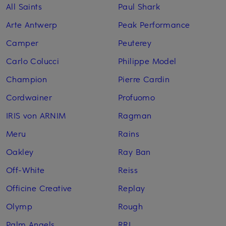
All Saints
Paul Shark
Arte Antwerp
Peak Performance
Camper
Peuterey
Carlo Colucci
Philippe Model
Champion
Pierre Cardin
Cordwainer
Profuomo
IRIS von ARNIM
Ragman
Meru
Rains
Oakley
Ray Ban
Off-White
Reiss
Officine Creative
Replay
Olymp
Rough
Palm Angels
RRL