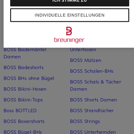
Weitere Kategorien
INDIVIDUELLE EINSTELLUNGEN
Blaue BOSS Pullover für
BOSS Lederjacken Herren
Herren
BOSS Marlenehosen
BOSS Badeanzüge
BOSS Mehrfachpacks
BOSS Bademäntel
Unterhosen
Damen
BOSS Mützen
BOSS Badeshorts
BOSS Schalen-BHs
BOSS BHs ohne Bügel
BOSS Schals & Tücher
BOSS Bikini-Hosen
Damen
BOSS Bikini-Tops
BOSS Shorts Damen
Boss BOTTLED
BOSS Strandtücher
BOSS Boxershorts
BOSS Strings
BOSS Bügel-BHs
BOSS Unterhemden