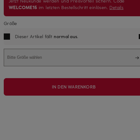
Jetzt Neukunde werden und Preisvorteil sichern. Code
WELCOME15
im letzten Bestellschritt einlösen.
Details
Größe
Dieser Artikel fällt
normal aus
.
Bitte Größe wählen
IN DEN WARENKORB