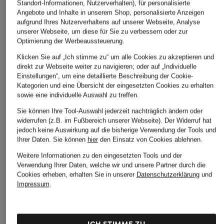
Standort-Informationen, Nutzerverhalten), für personalisierte
Angebote und Inhalte in unserem Shop, personalisierte Anzeigen
aufgrund Ihres Nutzerverhaltens auf unserer Webseite, Analyse
unserer Webseite, um diese für Sie zu verbessern oder zur
Optimierung der Werbeaussteuerung.
UNDER ARMOUR
Rich & Royal
+Aktionsrabatt
Klicken Sie auf „Ich stimme zu“ um alle Cookies zu akzeptieren und
Trainingshose UA
Culotte
ANTONELLI firenze
direkt zur Webseite weiter zu navigieren; oder auf „Individuelle
MOTION
129,95 €
Einstellungen“, um eine detaillierte Beschreibung der Cookie-
Marlenehose SHILLER
60 €
Kategorien und eine Übersicht der eingesetzten Cookies zu erhalten
aus Satin
sowie eine individuelle Auswahl zu treffen.
249,99 €
Sie können Ihre Tool-Auswahl jederzeit nachträglich ändern oder
widerrufen (z.B. im Fußbereich unserer Webseite). Der Widerruf hat
Bestpreis:
212,49 €
jedoch keine Auswirkung auf die bisherige Verwendung der Tools und
Ursprünglich:
379,99 €
Ihrer Daten.
Sie können
hier
den Einsatz von Cookies ablehnen.
Weitere Informationen zu den eingesetzten Tools und der
Verwendung Ihrer Daten, welche wir und unsere Partner durch die
Cookies erheben, erhalten Sie in unserer
Datenschutzerklärung
und
Impressum
.
ICH STIMME ZU