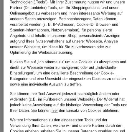
Technologien („Tools“). Mit Ihrer Zustimmung nutzen wir und unsere
Ursprünglich:
149,95 €
Ursprünglich:
Partner (Drittanbieter) Tools, um Ihr Shoppingerlebnis und unser
Onlineangebot zu verbessern und Ihnen interessante Werbung auf
anderen Seiten anzuzeigen. Personenbezogene Daten können
verarbeitet werden (z. B. IP-Adressen, Cookie-ID, Browser- und
ÄHNLICHE ARTIKEL ENTDECKEN
Standort-Informationen, Nutzerverhalten), für personalisierte
Angebote und Inhalte in unserem Shop, personalisierte Anzeigen
aufgrund Ihres Nutzerverhaltens auf unserer Webseite, Analyse
unserer Webseite, um diese für Sie zu verbessern oder zur
Optimierung der Werbeaussteuerung.
Klicken Sie auf „Ich stimme zu“ um alle Cookies zu akzeptieren und
direkt zur Webseite weiter zu navigieren; oder auf „Individuelle
Einstellungen“, um eine detaillierte Beschreibung der Cookie-
Kategorien und eine Übersicht der eingesetzten Cookies zu erhalten
sowie eine individuelle Auswahl zu treffen.
Sie können Ihre Tool-Auswahl jederzeit nachträglich ändern oder
widerrufen (z.B. im Fußbereich unserer Webseite). Der Widerruf hat
jedoch keine Auswirkung auf die bisherige Verwendung der Tools und
Ihrer Daten.
Sie können
hier
den Einsatz von Cookies ablehnen.
Weitere Informationen zu den eingesetzten Tools und der
Verwendung Ihrer Daten, welche wir und unsere Partner durch die
Cookies erheben, erhalten Sie in unserer
Datenschutzerklärung
und