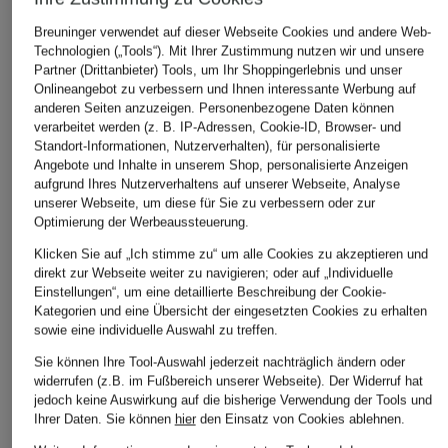
BOSS
RIANI
darling har
Strickshirt FARBELLA
Strickshirt
Strickbluse
Breuninger verwendet auf dieser Webseite Cookies und andere Web-
Technologien („Tools“). Mit Ihrer Zustimmung nutzen wir und unsere
126,99 €
99,99 €
34,99 €
Partner (Drittanbieter) Tools, um Ihr Shoppingerlebnis und unser
Bestpreis:
107,94 €
Bestpreis:
169,99 €
Bestpreis:
29,
Onlineangebot zu verbessern und Ihnen interessante Werbung auf
Ursprünglich:
149,95 €
Ursprünglich:
anderen Seiten anzuzeigen. Personenbezogene Daten können
verarbeitet werden (z. B. IP-Adressen, Cookie-ID, Browser- und
Standort-Informationen, Nutzerverhalten), für personalisierte
Angebote und Inhalte in unserem Shop, personalisierte Anzeigen
ÄHNLICHE ARTIKEL ENTDECKEN
aufgrund Ihres Nutzerverhaltens auf unserer Webseite, Analyse
unserer Webseite, um diese für Sie zu verbessern oder zur
Optimierung der Werbeaussteuerung.
Klicken Sie auf „Ich stimme zu“ um alle Cookies zu akzeptieren und
direkt zur Webseite weiter zu navigieren; oder auf „Individuelle
Einstellungen“, um eine detaillierte Beschreibung der Cookie-
Kategorien und eine Übersicht der eingesetzten Cookies zu erhalten
sowie eine individuelle Auswahl zu treffen.
Sie können Ihre Tool-Auswahl jederzeit nachträglich ändern oder
widerrufen (z.B. im Fußbereich unserer Webseite). Der Widerruf hat
jedoch keine Auswirkung auf die bisherige Verwendung der Tools und
Ihrer Daten.
Sie können
hier
den Einsatz von Cookies ablehnen.