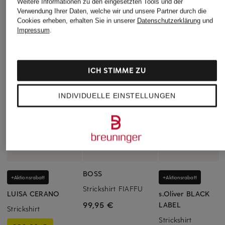
Weitere Informationen zu den eingesetzten Tools und der
Verwendung Ihrer Daten, welche wir und unsere Partner durch die
Cookies erheben, erhalten Sie in unserer
Datenschutzerklärung
und
Impressum
.
ICH STIMME ZU
INDIVIDUELLE EINSTELLUNGEN
BOSS
+Aktionsrabatt
+Aktionsrabatt
Strickshirt FIAFFU
LUISA CERANO
s.Oliver BLACK
99,95 €
LABEL
Strickshirt
Strickshirt